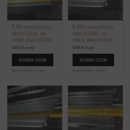
R 150 rendszerlemez,
R 200 rendszerlemez,
akasztófüllel, cső
akasztófüllel, cső
nélkül, akasztófüllel
nélkül, akasztófüllel
5492
Ft
6510
Ft
Bruttó
Bruttó
KOSÁRBA TESZEM
KOSÁRBA TESZEM
Mennyezethűtés és fűtés
Mennyezethűtés és fűtés