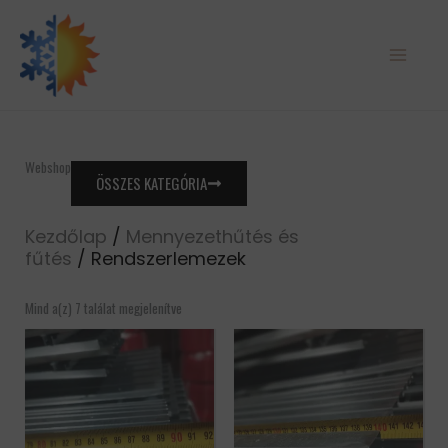
Skip
to
content
Webshop
ÖSSZES KATEGÓRIA
Kezdőlap
/
Mennyezethűtés és
fűtés
/ Rendszerlemezek
Mind a(z) 7 találat megjelenítve