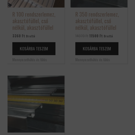
R 100 rendszerlemez,
R 350 rendszerlemez,
akasztófüllel, cső
akasztófüllel, cső
nélkül, akasztófüllel
nélkül, akasztófüllel
3360
Ft
14070
Ft
11500
Ft
Bruttó
Bruttó
KOSÁRBA TESZEM
KOSÁRBA TESZEM
Mennyezethűtés és fűtés
Mennyezethűtés és fűtés