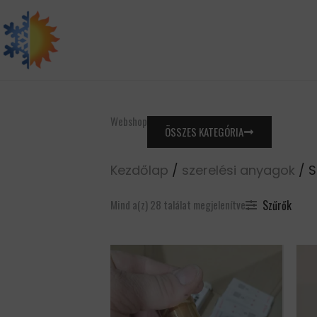
Skip
to
content
Webshop
ÖSSZES KATEGÓRIA
Kezdőlap
/
szerelési anyagok
/ S
Szűrők
Mind a(z) 28 találat megjelenítve