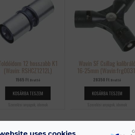
Toldóidom 12 hosszabb K1
Wavin SF Csillag kalibrál
(Wavin: RSHCZ1212L)
16-25mm (Wavin:frg0031
1565
Ft
28350
Ft
Bruttó
Bruttó
KOSÁRBA TESZEM
KOSÁRBA TESZEM
Szerelési anyagok, idomok
Szerelési anyagok, idomok
 website uses cookies