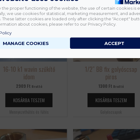
 the proper functioning of the website, the use of certain cookies is e
lly, we use cookies for statistical, marketing measurement, and adver
 These latter cookies are loaded only after clicking the "Accept" butt
rmation about cookies, please refer to our Privacy Policy.
Policy
MANAGE COOKIES
ACCEPT
16-10 k1 wavin szűkítő
1/2″ BB fix golyóscsap
idom
piros
2909
Ft
1300
Ft
Bruttó
Bruttó
KOSÁRBA TESZEM
KOSÁRBA TESZEM
Mennyezethűtés és fűtés
Golyóscsapok