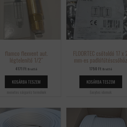
flamco flexvent aut.
FLOORTEC csőtoldó 17 x 
légtelenítő 1/2″
mm-es padlófűtéscsőhö
4171
Ft
1750
Ft
Bruttó
Bruttó
KOSÁRBA TESZEM
KOSÁRBA TESZEM
menetes sárgaréz termékek
Easytec idomok