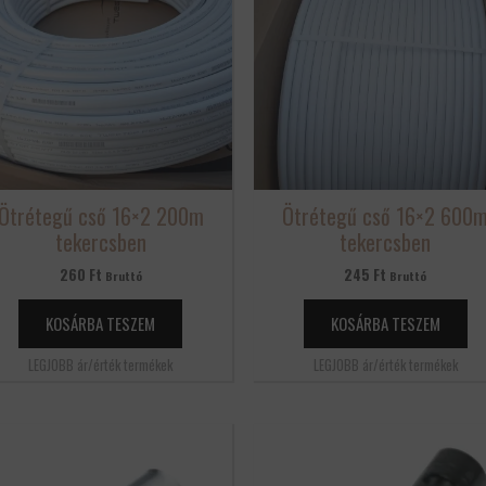
Ötrétegű cső 16×2 200m
Ötrétegű cső 16×2 600
tekercsben
tekercsben
260
Ft
245
Ft
Bruttó
Bruttó
KOSÁRBA TESZEM
KOSÁRBA TESZEM
LEGJOBB ár/érték termékek
LEGJOBB ár/érték termékek