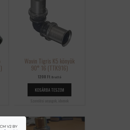
ó
Wavin Tigris K5 könyök
)
90° 16 (TTK916)
1208
Ft
Bruttó
KOSÁRBA TESZEM
Szerelési anyagok, idomok