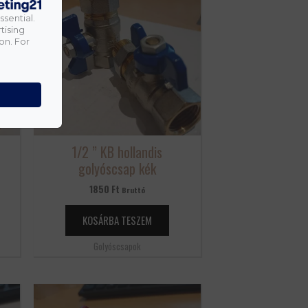
ssential.
tising
on. For
1/2 ” KB hollandis
golyóscsap kék
1850
Ft
Bruttó
KOSÁRBA TESZEM
Golyóscsapok