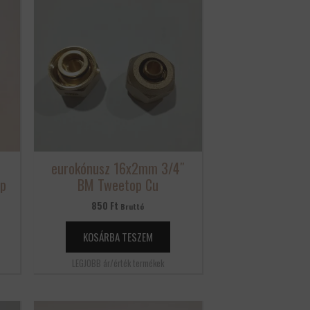
eurokónusz 16x2mm 3/4″
ap
BM Tweetop Cu
850
Ft
Bruttó
KOSÁRBA TESZEM
LEGJOBB ár/érték termékek