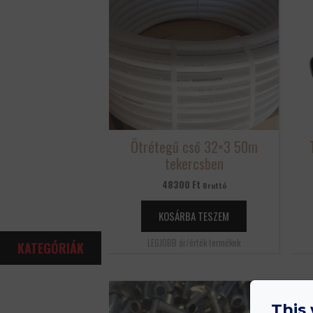
Ötrétegű cső 32×3 50m
tekercsben
48300
Ft
Bruttó
KOSÁRBA TESZEM
LEGJOBB ár/érték termékek
KATEGÓRIÁK
This