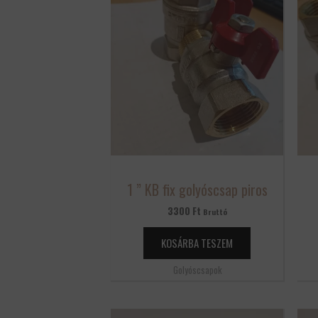
1 ” KB fix golyóscsap piros
3300
Ft
Bruttó
KOSÁRBA TESZEM
Golyóscsapok