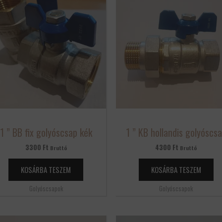
1 ” BB fix golyóscsap kék
1 ” KB hollandis golyóscs
3300
Ft
4300
Ft
Bruttó
Bruttó
KOSÁRBA TESZEM
KOSÁRBA TESZEM
Golyóscsapok
Golyóscsapok