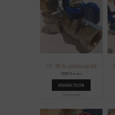
1/2″ BB fix golyóscsap kék
3
1300
Ft
Bruttó
KOSÁRBA TESZEM
Golyóscsapok