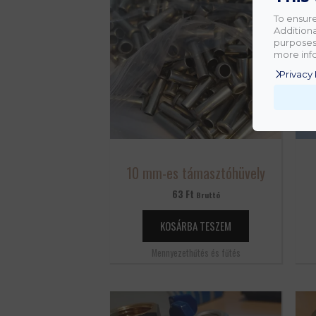
To ensure
Additiona
purposes.
more info
Privacy 
10 mm-es támasztóhüvely
63
Ft
Bruttó
KOSÁRBA TESZEM
Mennyezethűtés és fűtés