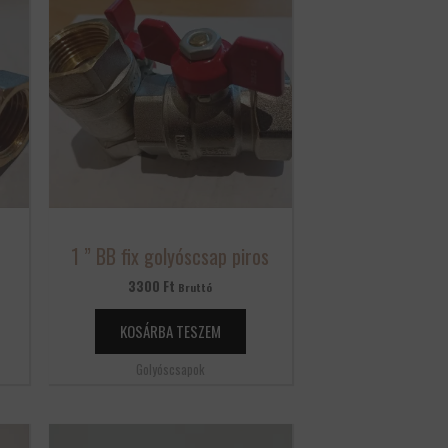
1 ” BB fix golyóscsap piros
3300
Ft
Bruttó
KOSÁRBA TESZEM
Golyóscsapok