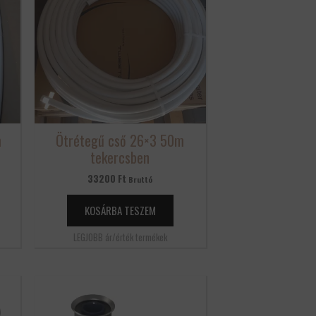
m
Ötrétegű cső 26×3 50m
tekercsben
33200
Ft
Bruttó
KOSÁRBA TESZEM
LEGJOBB ár/érték termékek