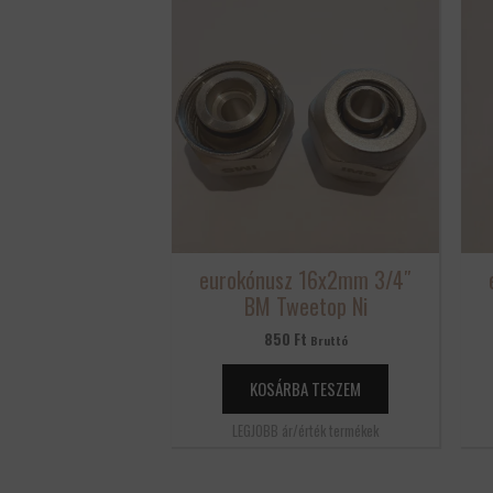
eurokónusz 16x2mm 3/4″
BM Tweetop Ni
850
Ft
Bruttó
KOSÁRBA TESZEM
LEGJOBB ár/érték termékek