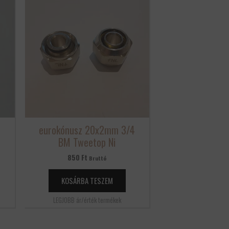
4
eurokónusz 20x2mm 3/4
BM Tweetop Ni
850
Ft
Bruttó
KOSÁRBA TESZEM
LEGJOBB ár/érték termékek