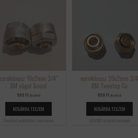
eurokónusz 16x2mm 3/4″
eurokónusz 20x2mm 3/
BM vögel &noot
BM Tweetop Cu
960
Ft
850
Ft
Bruttó
Bruttó
KOSÁRBA TESZEM
KOSÁRBA TESZEM
Floortech padlófűtés rendszerek
LEGJOBB ár/érték termékek