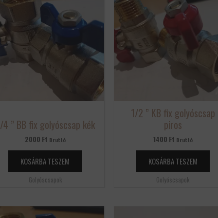
1/2 ” KB fix golyóscsap
/4 ” BB fix golyóscsap kék
piros
2000
Ft
1400
Ft
Bruttó
Bruttó
KOSÁRBA TESZEM
KOSÁRBA TESZEM
Golyóscsapok
Golyóscsapok