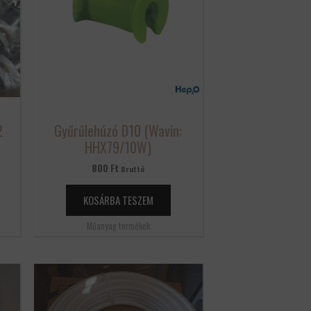
2
Gyűrűlehúzó D10 (Wavin:
z
HHX79/10W)
800
Ft
Bruttó
KOSÁRBA TESZEM
Műanyag termékek