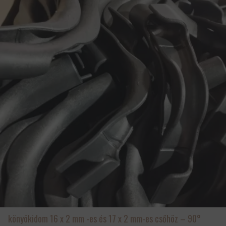
könyökidom 16 x 2 mm -es és 17 x 2 mm-es csőhöz – 90°