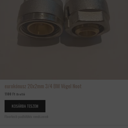
eurokónusz 20x2mm 3/4 BM Vögel Noot
1100
Ft
Bruttó
KOSÁRBA TESZEM
Floortech padlófűtés rendszerek