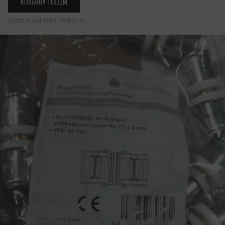
KOSÁRBA TESZEM
Floortech padlófűtés rendszerek