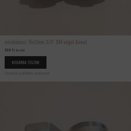
eurokónusz 16x2mm 3/4″ BM vögel &noot
960
Ft
Bruttó
KOSÁRBA TESZEM
Floortech padlófűtés rendszerek