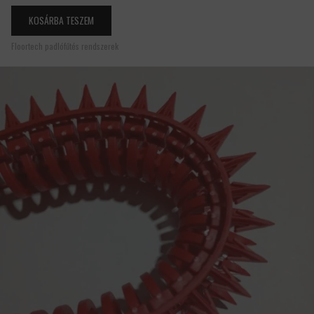
KOSÁRBA TESZEM
Floortech padlófűtés rendszerek