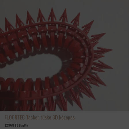
FLOORTEC Tacker tüske 3D közepes
12968
Ft
Bruttó