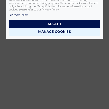
is essential. Additionally, we use cookies for statistical, marketing
measurement, and advertising purposes. These latter cookies are loaded
only after clicking the "Accept" button. For more information about
cookies, please refer to our Privacy Policy.
Privacy Policy
ACCEPT
MANAGE COOKIES