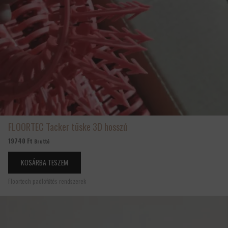
FLOORTEC Tacker tüske 3D hosszú
19740
Ft
Bruttó
KOSÁRBA TESZEM
Floortech padlófűtés rendszerek