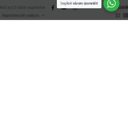
Segítek!
várom üzenetét!
Szűrők
Mind a(z) 9 találat megjelenítve
Mennyezethűtés és fűtés