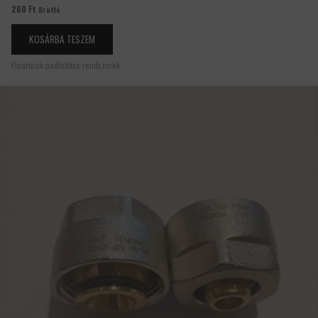
260
Ft
Bruttó
KOSÁRBA TESZEM
Floortech padlófűtés rendszerek