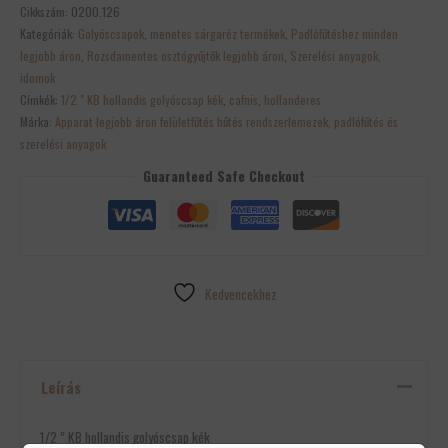
Cikkszám:
0200.126
Kategóriák:
Golyóscsapok
,
menetes sárgaréz termékek
,
Padlófűtéshez minden
legjobb áron
,
Rozsdamentes osztógyűjtők legjobb áron
,
Szerelési anyagok,
idomok
Címkék:
1/2 " KB hollandis golyóscsap kék
,
cafnis
,
hollanderes
Márka:
Apparat legjobb áron felületfűtés hűtés rendszerlemezek, padlófűtés és
szerelési anyagok
Guaranteed Safe Checkout
Kedvencekhez
Leírás
1/2 ” KB hollandis golyóscsap kék