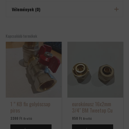
Vélemények (0)
Tömeg
0,5 kg
Méretek
0,2 × 0,1 × 0,1 cm
Még nincsenek értékelések.
Csak bejelentkezett és a terméket már megvásárolt felhasználók
Kapcsolódó termékek
írhatnak véleményt.
1 ” KB fix golyóscsap
eurokónusz 16x2mm
piros
3/4″ BM Tweetop Cu
3300
Ft
850
Ft
Bruttó
Bruttó