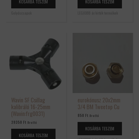
KOSÁRBA TESZEM
KOSÁRBA TESZEM
Golyóscsapok
LEGJOBB ár/érték termékek
Wavin SF Csillag
eurokónusz 20x2mm
kalibráló 16-25mm
3/4 BM Tweetop Cu
(Wavin:frg0031)
850
Ft
Bruttó
28350
Ft
Bruttó
KOSÁRBA TESZEM
KOSÁRBA TESZEM