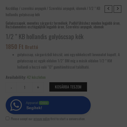
1/2
Kezdőlap
/
szerelési anyagok
/
Szerelési anyagok, idomok
/ 1/2 ” KB
"
hollandis golyóscsap kék
KB
Golyóscsapok
,
menetes sárgaréz termékek
,
Padlófűtéshez minden legjobb áron
,
Rozsdamentes osztógyűjtők legjobb áron
,
Szerelési anyagok, idomok
hollandis
golyóscsap
1/2 ” KB hollandis golyóscsap kék
kék
1850
Ft
mennyiség
Bruttó
golyóscsap, sárgarézből készül, ami egy nikkelezett bevonatot kapott. A
golyóscsap az egyik oldalon 1/2″ BM míg a másik oldalon 1/2 ” KM
hollandi a hozzá való “O” gumitömítéssel található.
Availability:
42 készleten
-
+
KOSÁRBA TESZEM
Apparat
Online
Segítek!
Please accept our
privacy policy
first to start a conversation.