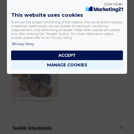
Goshe
Fűtési, kék rövid karos
This website uses cookies
Sárgaréz, nikkelezett
To ensure the proper functioning of the website, the use of certain cookies
is essential. Additionally, we use cookies for statistical, marketing
measurement, and advertising purposes. These latter cookies are loaded
only after clicking the "Accept" button. For more information about
cookies, please refer to our Privacy Policy.
Privacy Policy
ACCEPT
1 ” KB hollandis golyóscsap
1/2 ” KB fix golyóscsap piros
MANAGE COOKIES
1/2″ BB fix golyóscsap kék
További információk