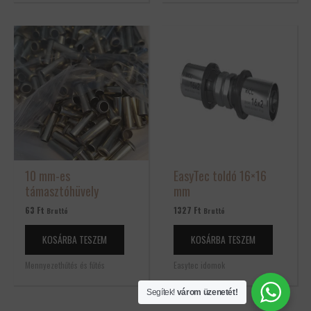
10 mm-es
EasyTec toldó 16×16
támasztóhüvely
mm
63
Ft
1327
Ft
Bruttó
Bruttó
KOSÁRBA TESZEM
KOSÁRBA TESZEM
Mennyezethűtés és fűtés
Easytec idomok
Segítek!
várom üzenetét!