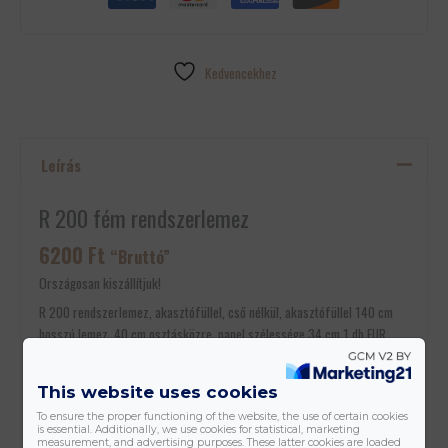
Kedvencekhez
Leírás
R 200 fém rendszerlemez
6200
Ft
“Bruttó”
Országosan kiszállítjuk!
R 200 rendszerlemez, akasztófüllel, cső nélkül, akasztófüllel 140 cm
hosszú lemez, 40 cm osztásközre, panel szélessége 34 cm 1 db EUR
raklapra 32 db fér fel. Országos kiszállítással is rendelhető. 17,5 m
10×1,3 mm cső szükséges a betekeréshez
This website uses cookies
To ensure the proper functioning of the website, the use of certain cookies
is essential. Additionally, we use cookies for statistical, marketing
measurement, and advertising purposes. These latter cookies are loaded