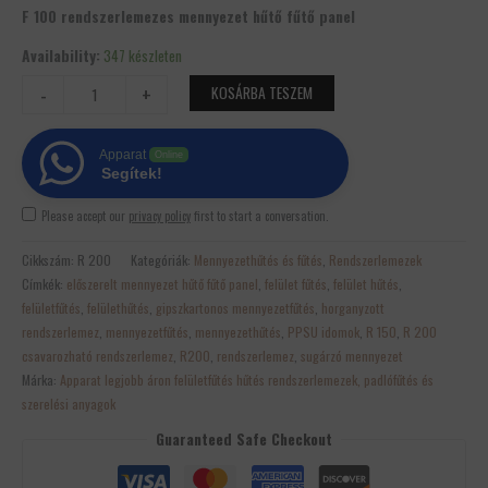
F 100 rendszerlemezes mennyezet hűtő fűtő panel
Availability:
347 készleten
-
+
KOSÁRBA TESZEM
Apparat
Online
Segítek!
Please accept our
privacy policy
first to start a conversation.
Cikkszám:
R 200
Kategóriák:
Mennyezethűtés és fűtés
,
Rendszerlemezek
Címkék:
előszerelt mennyezet hűtő fűtő panel
,
felület fűtés
,
felület hűtés
,
felületfűtés
,
felülethűtés
,
gipszkartonos mennyezetfűtés
,
horganyzott
rendszerlemez
,
mennyezetfűtés
,
mennyezethűtés
,
PPSU idomok
,
R 150
,
R 200
csavarozható rendszerlemez
,
R200
,
rendszerlemez
,
sugárzó mennyezet
Márka:
Apparat legjobb áron felületfűtés hűtés rendszerlemezek, padlófűtés és
szerelési anyagok
Guaranteed Safe Checkout