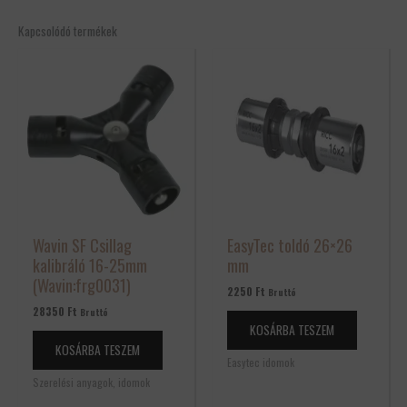
Kapcsolódó termékek
Wavin SF Csillag
EasyTec toldó 26×26
kalibráló 16-25mm
mm
(Wavin:frg0031)
2250
Ft
Bruttó
28350
Ft
Bruttó
KOSÁRBA TESZEM
KOSÁRBA TESZEM
Easytec idomok
Szerelési anyagok, idomok