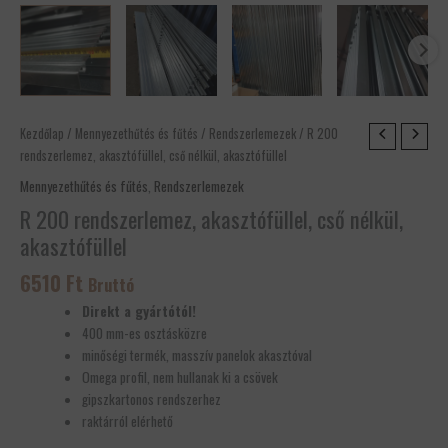
R
Kezdőlap
/
Mennyezethűtés és fűtés
/
Rendszerlemezek
/ R 200
200
rendszerlemez, akasztófüllel, cső nélkül, akasztófüllel
rendszerlemez,
Mennyezethűtés és fűtés
,
Rendszerlemezek
akasztófüllel,
R 200 rendszerlemez, akasztófüllel, cső nélkül,
cső
akasztófüllel
nélkül,
akasztófüllel
6510
Ft
Bruttó
mennyiség
Direkt a gyártótól!
400 mm-es osztásközre
minőségi termék, masszív panelok akasztóval
Omega profil, nem hullanak ki a csövek
gipszkartonos rendszerhez
raktárról elérhető