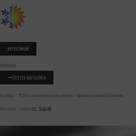
Skip
to
content
KATEGÓRIÁK
Webshop
ÖSSZES KATEGÓRIA
Kezdőlap
/ “R 200 csavarozható rendszerlemez” címkével rendelkező termékek
Szűrők
Összesen 1 találat