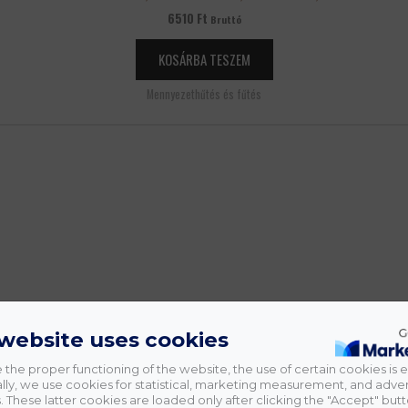
6510
Ft
Bruttó
KOSÁRBA TESZEM
Mennyezethűtés és fűtés
 website uses cookies
 the proper functioning of the website, the use of certain cookies is e
lly, we use cookies for statistical, marketing measurement, and adver
 These latter cookies are loaded only after clicking the "Accept" butt