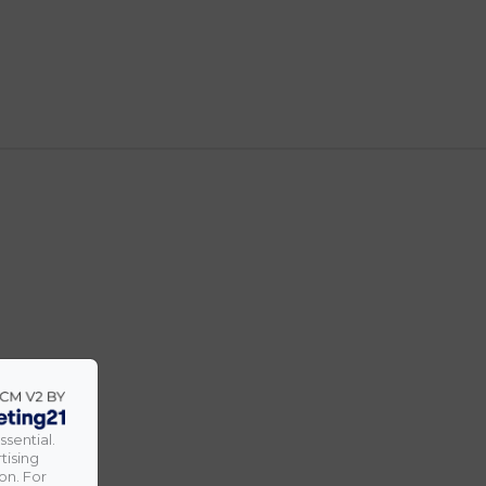
ssential.
tising
on. For