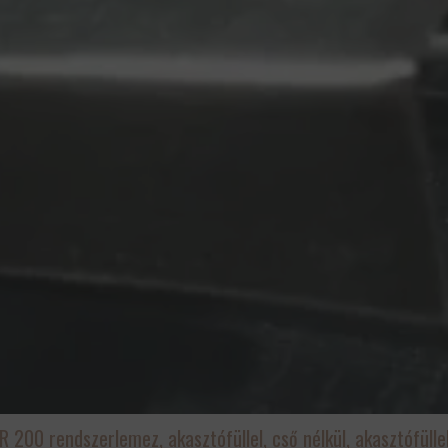
R 200 rendszerlemez, akasztófüllel, cső nélkül, akasztófülle