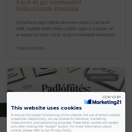
A profi víz gáz szerelvénybolt
kiválasztásának útmutatója
Egy építkezés vagy felújítás sikere nem csupán a szaki kezén
múlik. Legalább annyira fontos a háttér, vagyis az a partner, aki
az anyagot biztosítja. A jó víz- és gázszerelvénybolt kiválasztása
TOVÁBB OLVASOM »
UNCATEGORIZED
This website uses cookies
KATEGÓRIÁK
To ensure the proper functioning of the website, the use of certain cookies
is essential. Additionally, we use cookies for statistical, marketing
measurement, and advertising purposes. These latter cookies are loaded
only after clicking the "Accept" button. For more information about
cookies, please refer to our Privacy Policy.