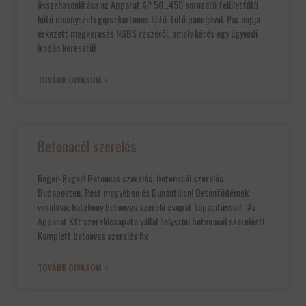
összehasonlítása az Apparat AP 50…450 sorozatú felületfűtő
hűtő mennyezeti gipszkartonos hűtő-fűtő paneljával. Pár napja
érkezett megkeresés NGBS részéről, amely kérés egy ügyvédi
irodán keresztül
TOVÁBB OLVASOM »
Betonacél szerelés
Roger-Roger! Betonvas szerelés, betonacél szerelés
Budapesten, Pest megyében és Dunántúlon!​ Betonfödémek
vasalása, hatékony betonvas szerelő csapat kapacitással! Az
Apparat Kft szerelőcsapata vállal helyszíni betonacél szerelést!
Komplett betonvas szerelés fix
TOVÁBB OLVASOM »