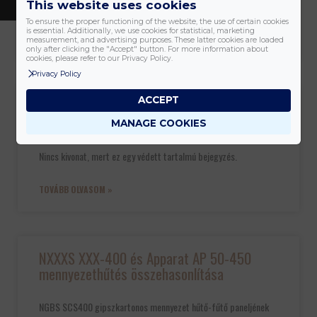
KATEGÓRIÁK
This website uses cookies
kellően kielégítő,
To ensure the proper functioning of the website, the use of certain cookies
is essential. Additionally, we use cookies for statistical, marketing
TOVÁBB OLVASOM »
measurement, and advertising purposes. These latter cookies are loaded
only after clicking the "Accept" button. For more information about
cookies, please refer to our Privacy Policy.
Privacy Policy
ACCEPT
Védett: NXXXS XXX-400 és Apparat AP 50-
450 mennyezethűtés összehasonlítása
MANAGE COOKIES
Nincs kivonat, mert ez egy védett tartalmú bejegyzés.
TOVÁBB OLVASOM »
NXXXS XXX-400 és Apparat AP 50-450
mennyezethűtés összehasonlítása
NGBS SCS400 gipszkartonos mennyezet hűtő-fűtő paneljének