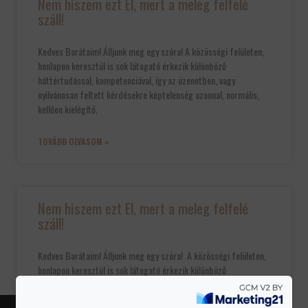
Nem hiszem ezt El, mert a meleg felfelé
száll!
Kedves Barátaim! Álljunk meg egy szóra! A közösségi felületen,
honlapon keresztül is sok látogató érkezik különböző
háttértudással, kompetenciával, így az üzenetben, vagy
nyilvánosan feltett kérdésekre képtelenség azonnal, normális,
kellően kielégítő,
TOVÁBB OLVASOM »
Nem hiszem ezt El, mert a meleg felfelé
száll!
Kedves Barátaim! Álljunk meg egy szóra! A közösségi felületen,
honlapon keresztül is sok látogató érkezik különböző
háttértudással, kompetenciával, így az üzenetben, vagy
nyilvánosan feltett kérdésekre képtelenség azonnal, normális,