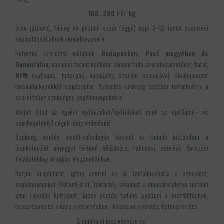
160..280 Ft/ kg
áron (átmérő, tömeg és pozició szám függő) napi 3-12 tonna szerelési
kapacitással állunk rendelkezésere.
Helyszíni szerelést vállalunk
Budapesten, Pest megyében és
Dunántúlon
, vasalási tervet önállóan olvasni tudó szerelésvezetővel, fiatal,
NEM
nyafogós, fintorgós, vacakolós szerelő csapatával, alkalmanként
társvállalkozókkal kiegészülve. Szerelés szükség esetben tartalmazza a
szereléshez szükséges segédanyagokat is.
Várjuk mind az egyéni építkezőket/építtetőket, mind az építőipari- és
szerkezetépítő cégek megrendeléseit.
Szükség esetén emelő-rakodógép kezelőt is tudunk biztosítani a
munkaterület anyaggal történő ellátására, rakodási, emelési, daruzási
feladatokhoz óradíjas elszámolásban.
Kérjen árajánlatot, igény szerint az ár tartalmazhatja a szerelést,
segédanyagokat (kötöző drót, távtartó), valamint a munkaterületen történő
gépi rakodás költségét. Igény esetén tudunk segíteni a kiszállításban,
tervezésben és a daru szervezésben. Vasbeton szerelés, betonszerelés.
A munka el lesz végezve és