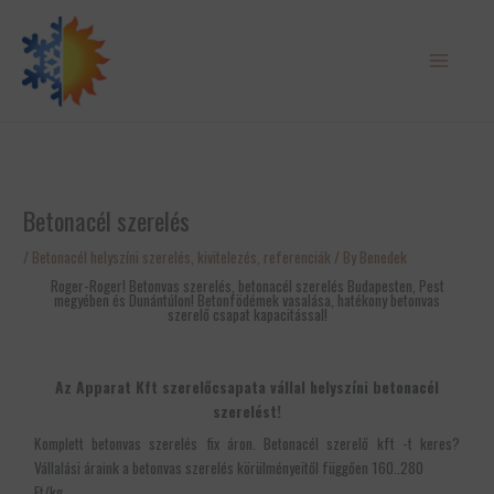
Skip
to
content
Betonacél szerelés
/
Betonacél helyszíni szerelés, kivitelezés
,
referenciák
/ By
Benedek
Roger-Roger! Betonvas szerelés, betonacél szerelés Budapesten, Pest
megyében és Dunántúlon!​ Betonfödémek vasalása, hatékony betonvas
szerelő csapat kapacitással!
Az Apparat Kft szerelőcsapata vállal helyszíni betonacél
szerelést!
Komplett betonvas szerelés fix áron. Betonacél szerelő kft -t keres?
Vállalási áraink a betonvas szerelés körülményeitől függően 160..280
Ft/kg