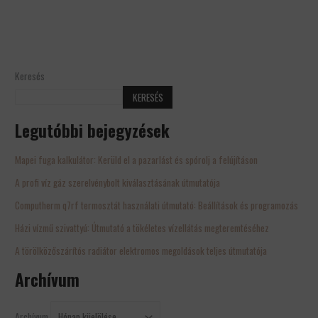
Keresés
KERESÉS
Legutóbbi bejegyzések
Mapei fuga kalkulátor: Kerüld el a pazarlást és spórolj a felújításon
A profi víz gáz szerelvénybolt kiválasztásának útmutatója
Computherm q7rf termosztát használati útmutató: Beállítások és programozás
Házi vízmű szivattyú: Útmutató a tökéletes vízellátás megteremtéséhez
A törölközőszárítós radiátor elektromos megoldások teljes útmutatója
Archívum
Archívum