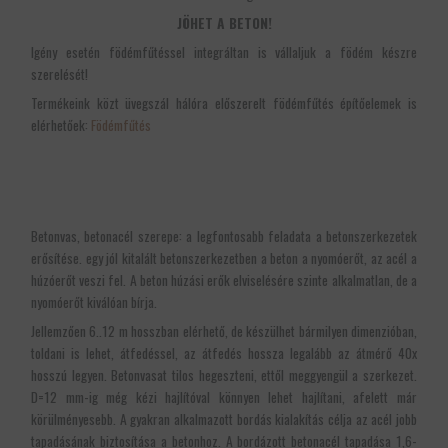
JÖHET A BETON!
Igény esetén födémfűtéssel integráltan is vállaljuk a födém készre
szerelését!
Termékeink közt üvegszál hálóra előszerelt födémfűtés építőelemek is
elérhetőek:
Födémfűtés
Betonvas, betonacél szerepe: a legfontosabb feladata a betonszerkezetek
erősítése. egy jól kitalált betonszerkezetben a beton a nyomóerőt, az acél a
húzóerőt veszi fel. A beton húzási erők elviselésére szinte alkalmatlan, de a
nyomóerőt kiválóan bírja.
Jellemzően 6..12 m hosszban elérhető, de készülhet bármilyen dimenzióban,
toldani is lehet, átfedéssel, az átfedés hossza legalább az átmérő 40x
hosszú legyen. Betonvasat tilos hegeszteni, ettől meggyengül a szerkezet.
D=12 mm-ig még kézi hajlítóval könnyen lehet hajlítani, afelett már
körülményesebb.
A gyakran alkalmazott bordás kialakítás célj
a az acél jobb
tapadásának biztosítása a
betonhoz. A bordázott betonacél tapa
dása 1,6-