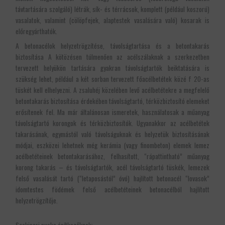
távtartására szolgáló) létrák, sík- és térrácsok, komplett (például koszorú)
vasalatok, valamint (cölöpfejek, alaptestek vasalására való) kosarak is
előregyárthatók.
A betonacélok helyzetrögzítése, távolságtartása és a betontakarás
biztosítása A kötözésen túlmenően az acélszálaknak a szerkezetben
tervezett helyükön tartására gyakran távolságtartók beiktatására is
szükség lehet, például a két sorban tervezett főacélbetétek közé f 20-as
tüskét kell elhelyezni. A zsaluhéj közelében levő acélbetétekre a megfelelő
betontakarás biztosítása érdekében távolságtartó, térközbiztosító elemeket
erősítenek fel. Ma már általánosan ismeretek, használatosak a műanyag
távolságtartó korongok és térközbiztosítók. Ugyanakkor az acélbetétek
takarásának, egymástól való távolságuknak és helyzetük biztosításának
módjai, eszközei lehetnek még kerámia (vagy finombeton) elemek lemez
acélbetéteinek betontakarásához, felhasított, “rápattintható” műanyag
korong takarás – és távolságtartók, acél távolságtartó tüskék, lemezek
felső vasalását tartó (“letaposástól” óvó) hajlított betonacél “lovasok”
idomtestes födémek felső acélbetéteinek betonacélból hajlított
helyzetrögzítője.
Szakipari puska építkezőknek: