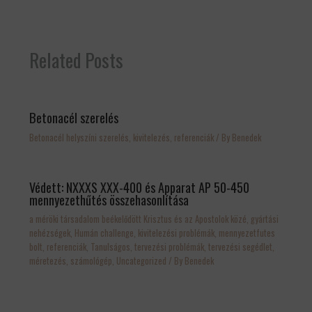
szerelés fix áron. Betonacél
számológép: Letöltés Multicalc:
számológép: Letöltés Multicalc:
szerelő kft -t keres? Vállalási
Letöltés Radiátorok vektros
Letöltés Radiátorok vektros
áraink a betonvas szerelés
rajzai, modellek:
rajzai, modellek:
körülményeitől függően
https://www.vogelundnoot.com/
https://www.vogelundnoot.com/
Related Posts
160..280Ft/kg 160..280 Ft/ kg
hu/letoltesek/dxf_dwg_vektorraj
hu/letoltesek/dxf_dwg_vektorraj
áron (átmérő, tömeg…
zok.htm
zok.htm
Betonacél szerelés
Betonacél helyszíni szerelés, kivitelezés
,
referenciák
/ By
Benedek
Védett: NXXXS XXX-400 és Apparat AP 50-450
mennyezethűtés összehasonlítása
a méröki társadalom beékelődött Krisztus és az Apostolok közé
,
gyártási
nehézségek
,
Humán challenge
,
kivitelezési problémák
,
mennyezetfutes
bolt
,
referenciák
,
Tanulságos
,
tervezési problémák
,
tervezési segédlet,
méretezés, számológép
,
Uncategorized
/ By
Benedek