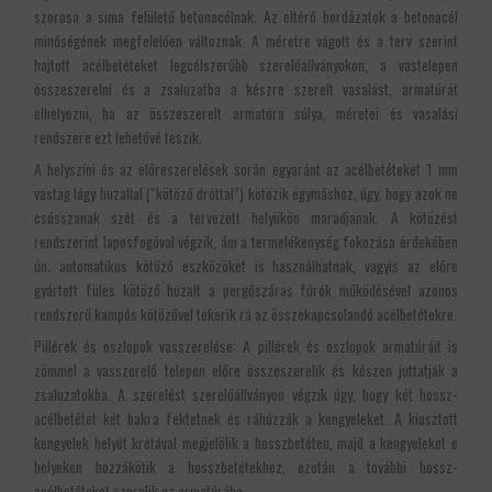
szorosa a sima felület
ű
betonacélnak. Az
eltér
ő
bordázatok a betonacél
min
ő
ségének megfelel
ő
en változnak. A méretre vágott és a terv szerint
hajtott acélbetéteket legcélszerűbb szerelőállványokon, a vastelepen
összeszerelni és a zsaluzatba a készre szerelt vasalást, armatúrát
elhelyezni, ha az összeszerelt armatúra súlya, méretei és vasalási
rendszere ezt lehetővé teszik.
A helyszíni és az előreszerelések során egyaránt az acélbetéteket 1 mm
vastag lágy huzallal (“kötöző dróttal”) kötözik egymáshoz, úgy, hogy azok ne
csússzanak szét és a tervezett helyükön maradjanak. A kötözést
rendszerint laposfogóval végzik, ám a termelékenység fokozása érdekében
ún. automatikus kötöző eszközöket is használhatnak, vagyis az előre
gyártott füles kötöző huzalt a pergőszáras fúrók működésével azonos
rendszerű kampós kötözővel tekerik rá az összekapcsolandó acélbetétekre.
Pillérek és oszlopok vasszerelése: A pillérek és oszlopok armatúráit is
zömmel a vasszerelő telepen előre összeszerelik és készen juttatják a
zsaluzatokba. A szerelést szerelőállványon végzik úgy, hogy két hossz-
acélbetétet két bakra fektetnek és ráhúzzák a kengyeleket. A kiosztott
kengyelek helyét krétával megjelölik a hosszbetéten, majd a kengyeleket e
helyeken hozzákötik a hosszbetétekhez, ezután a további hossz-
acélbetéteket szerelik az armatúrába.