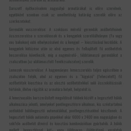
Daruzott építkezéseken nagysúlyú armatúrákat is előre szerelnek,
egyébként azonban csak az emelhetőség határáig szerelik előre az
szerkezeteket.
Gerendák vasszerelése: A szokásos méretű gerendák acélbetéteinek
összeszerelése a szerelővasak és a kengyelek szerelőállványon (fa vagy
vas bakokon) való elhelyezésével és a kengyel – kiosztásával kezdődik. A
kengyelek kötözése után az alsó egyenes és felhajlított fő acélbetétek
beszerelése következik, míg a nagyméretű-, többtámaszú gerendákat a
zsaluzatban (az alátámasztott fenékzsaluzaton) szerelik.
Lemezek vasszerelése: A hagyományos lemezszerelés teljes egészében a
zsaluzaton folyik, ahol az egyenes és a “kígyózó” (felvezetett) fő
acélbetétek kiosztása és az elosztó acélbetétekkel való összekötözésük
történik, illetve rögzítik az armatúra helyét, helyzetét is.
A lemezvasalás korszerűsített megoldását többek között a hegesztett hálók
alkalmazása jelenti, amelyeket ponthegesztésre alkalmas, kis széntartalmú
acélokból hálóhegesztő automatákkal, ponthegesztésekkel készítenek. A
hegesztett hálók automata gépekkel akár 6000 x 2400 mm nagyságban és
sokféle acélbetét átmérő és kiosztási kombinációban gyárhatók. A hálók
mellett hegesztéssel két- vagy többsoros (többrétegű vasalatok