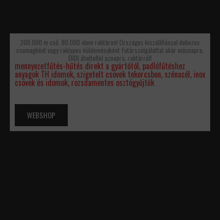
200.000 m cső, 80.000 idom raktáron! Országos kiszállítással dobozos
csomagként vagy raklapos küldeményként futárszolgálattal akár másnapra,
ÉRDI átvétellel aznapra, raktárról!
mennyezetfűtés-hűtés direkt a gyártótól, padlófűtéshez
anyagok TH idomok, szigetelt csövek tekercsben, szénacél, inox
csövek és idomok, rozsdamentes osztógyűjtők
WEBSHOP