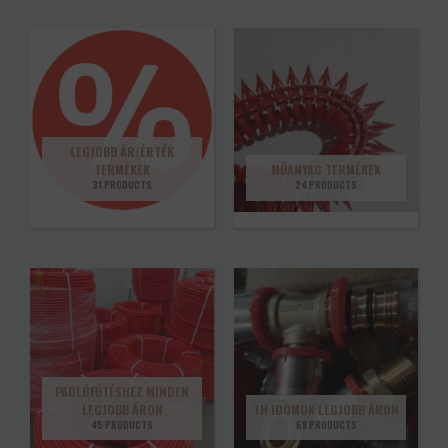
LEGJOBB ÁR/ÉRTÉK
TERMÉKEK
MŰANYAG TERMÉKEK
31 PRODUCTS
24 PRODUCTS
PADLÓFŰTÉSHEZ MINDEN
LEGJOBB ÁRON
TH IDOMOK LEGJOBB ÁRON
45 PRODUCTS
69 PRODUCTS