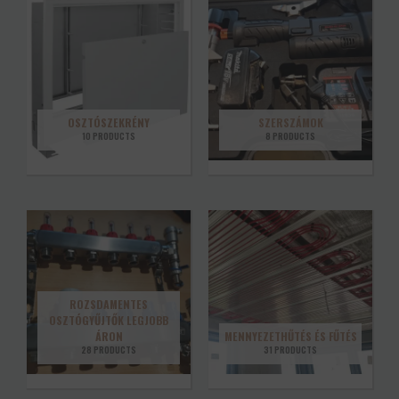
OSZTÓSZEKRÉNY
SZERSZÁMOK
10 PRODUCTS
8 PRODUCTS
ROZSDAMENTES
OSZTÓGYŰJTŐK LEGJOBB
ÁRON
MENNYEZETHŰTÉS ÉS FŰTÉS
28 PRODUCTS
31 PRODUCTS