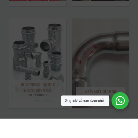
INOX PRESS IDOMOK
(ROZSDAMENTES)
SZÉNACÉL IDOMOK
191 PRODUCTS
219 PRODUCTS
Segítek!
várom üzenetét!