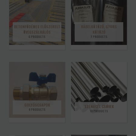
BETONFÖDÉMES ELŐSZERELT
KÁBELKÖTÖZŐ, GYORS
ÜVEGSZÁLHÁLÓS
KÖTÖZŐ
6 PRODUCTS
7 PRODUCTS
GOLYÓSCSAPOK
SZÉNACÉL CSÖVEK
9 PRODUCTS
10 PRODUCTS