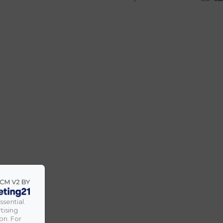
ssential.
tising
on. For