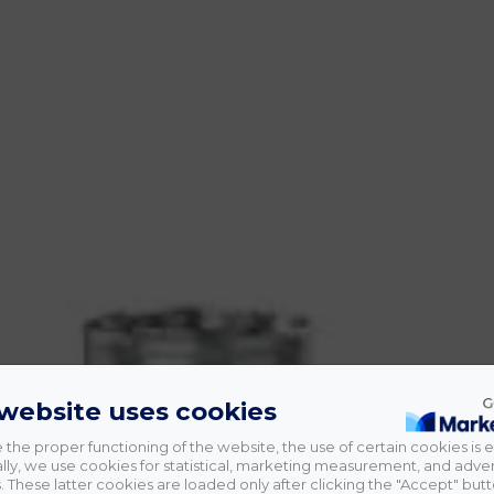
 website uses cookies
 the proper functioning of the website, the use of certain cookies is e
lly, we use cookies for statistical, marketing measurement, and adver
 These latter cookies are loaded only after clicking the "Accept" butt