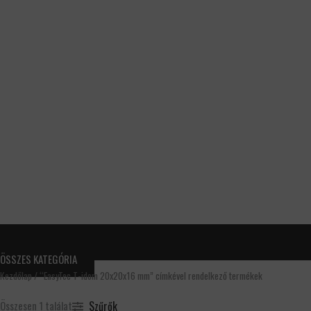
ÖSSZES KATEGÓRIA
Kezdőlap
/ “EasyTec T-idom 20x20x16 mm” címkével rendelkező termékek
Szűrők
Összesen 1 találat