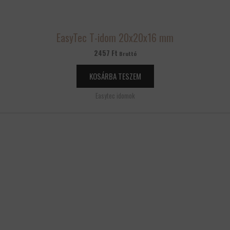
EasyTec T-idom 20x20x16 mm
2457
Ft
Bruttó
KOSÁRBA TESZEM
Easytec idomok