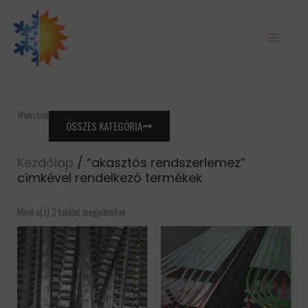
Skip
to
content
Webshop
ÖSSZES KATEGÓRIA
Kezdőlap
/ “akasztós rendszerlemez”
címkével rendelkező termékek
Mind a(z) 3 találat megjelenítve