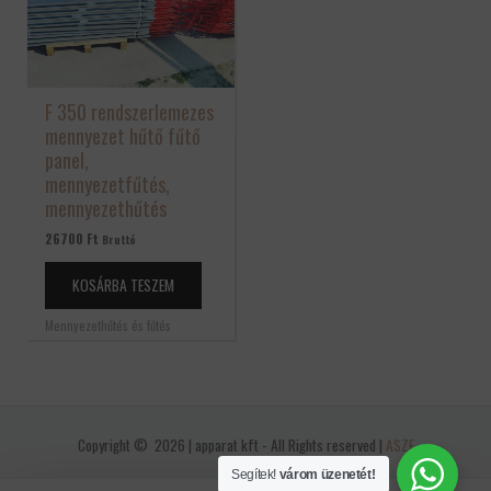
F 350 rendszerlemezes
mennyezet hűtő fűtő
panel,
mennyezetfűtés,
mennyezethűtés
26700
Ft
Bruttó
KOSÁRBA TESZEM
Mennyezethűtés és fűtés
Copyright © 2026 | apparat kft - All Rights reserved |
ASZF
Segítek!
várom üzenetét!