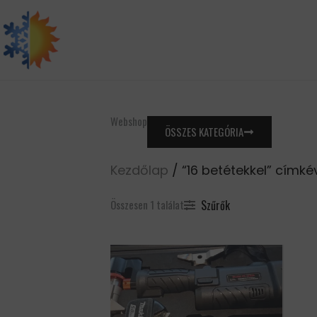
Skip
to
content
Webshop
ÖSSZES KATEGÓRIA
Kezdőlap
/ “16 betétekkel” címk
Szűrők
Összesen 1 találat