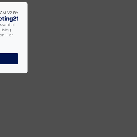
ssential.
tising
on. For