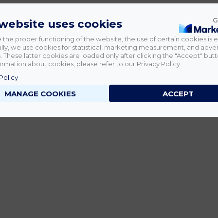
 website uses cookies
 the proper functioning of the website, the use of certain cookies is e
lly, we use cookies for statistical, marketing measurement, and adver
 These latter cookies are loaded only after clicking the "Accept" butt
rmation about cookies, please refer to our Privacy Policy.
Policy
MANAGE COOKIES
ACCEPT