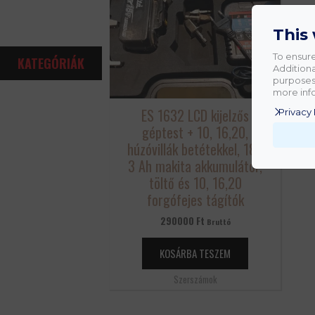
This
To ensure
KATEGÓRIÁK
Additiona
purposes.
more info
ES 1632 LCD kijelzős
Privacy 
géptest + 10, 16,20,
húzóvillák betétekkel, 18V
3 Ah makita akkumulátor,
töltő és 10, 16,20
forgófejes tágítók
290000
Ft
Bruttó
KOSÁRBA TESZEM
Szerszámok