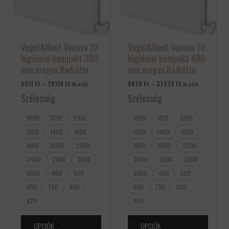
van.
van.
A
A
változatok
változatok
a
a
Vogel&Noot Vonova 10
Vogel&Noot Vonova 10
termékoldalon
termékoldalon
higiéniai kompakt 300
higiéniai kompakt 400
választhatók
választhatók
mm magas Radiátor
mm magas Radiátor
ki
ki
5511
Ft
–
28119
Ft
5870
Ft
–
37272
Ft
Bruttó
Bruttó
Szélesség
Szélesség
1000
1120
1200
1000
1120
1200
1320
1400
1600
1320
1400
1600
1800
2000
2200
1800
2000
2200
2400
2600
2800
2400
2600
2800
3000
400
520
3000
400
520
600
720
800
600
720
800
920
920
OPCIÓK
OPCIÓK