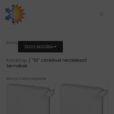
Skip
to
content
Webshop
ÖSSZES KATEGÓRIA
Kezdőlap
/ “10” címkével rendelkező
termékek
Mind a(z) 5 találat megjelenítve
Ártartomány:
Ártartomány:
Ennek
Ennek
5511 Ft
5870 Ft
a
a
-
-
terméknek
terméknek
28119 Ft
37272 Ft
több
több
variációja
variációja