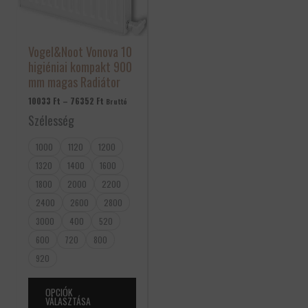
A
változatok
a
Vogel&Noot Vonova 10
termékoldalon
higiéniai kompakt 900
választhatók
mm magas Radiátor
ki
10033
Ft
–
76352
Ft
Bruttó
Szélesség
1000
1120
1200
1320
1400
1600
1800
2000
2200
2400
2600
2800
3000
400
520
600
720
800
920
OPCIÓK
VÁLASZTÁSA