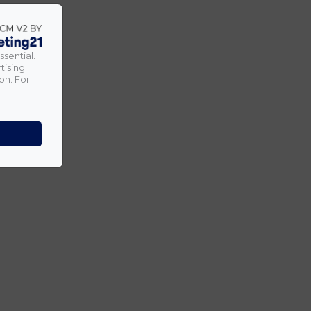
ssential.
tising
on. For