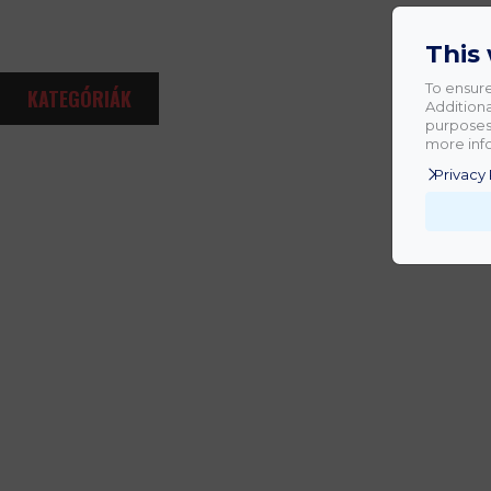
This
To ensure
KATEGÓRIÁK
Additiona
purposes.
more info
Privacy 