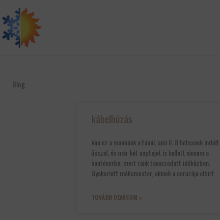
Skip
to
content
Blog
kábelhúzás
Van ez a munkánk a tónál, ami 6..8 hetesnek indult
ősszel, és már két naptejet is kellett vinnem a
konténerbe, mert ránk tavaszodott időközben.
Gyakorlott mókamester, akinek a ceruzája elbírt
TOVÁBB OLVASOM »