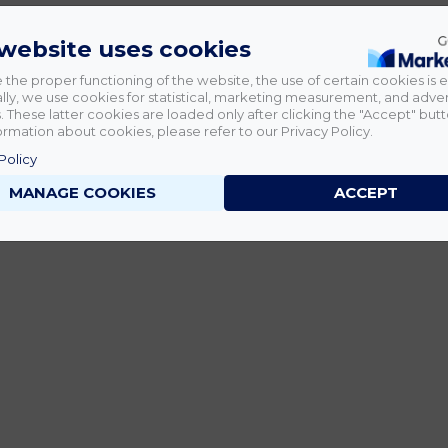
 website uses cookies
 the proper functioning of the website, the use of certain cookies is e
lly, we use cookies for statistical, marketing measurement, and adver
 These latter cookies are loaded only after clicking the "Accept" butt
rmation about cookies, please refer to our Privacy Policy.
Policy
MANAGE COOKIES
ACCEPT