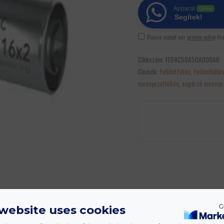
Apparat
Online
Segítek!
Please accept our
privacy policy
fir
Cikkszám:
FED4C50A50A000A0
Címkék:
felületfűtés
,
felülethűté
mennyezethűtés
,
sugárzó mennye
 website uses cookies