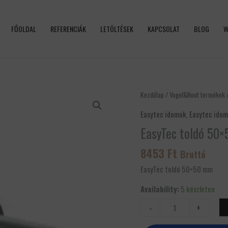
FŐOLDAL
REFERENCIÁK
LETÖLTÉSEK
KAPCSOLAT
BLOG
W
EasyTec
Kezdőlap
/
Vogel&Noot termékek
toldó
Easytec idomok
,
Easytec ido
50x50
EasyTec toldó 50
mm
mennyiség
8453
Ft
Bruttó
EasyTec toldó 50×50 mm
Availability:
5 készleten
-
+