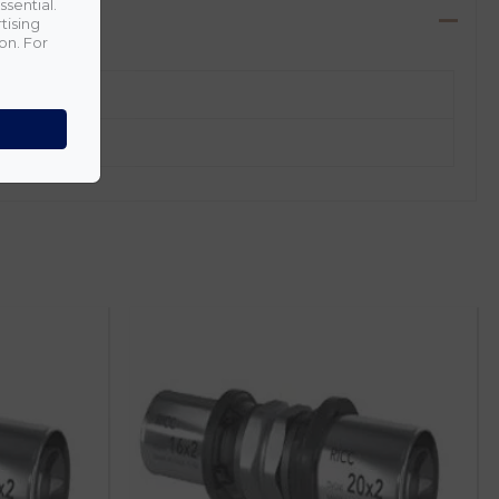
ssential.
tising
on. For