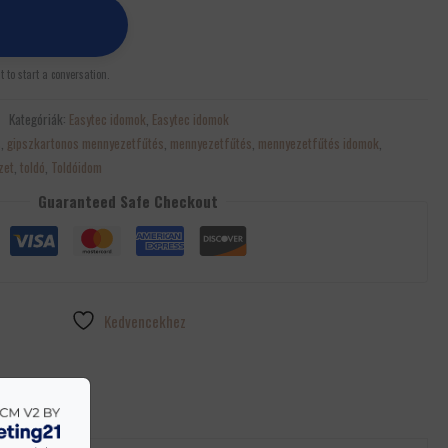
st to start a conversation.
Kategóriák:
Easytec idomok
,
Easytec idomok
s
,
gipszkartonos mennyezetfűtés
,
mennyezetfűtés
,
mennyezetfűtés idomok
,
zet
,
toldó
,
Toldóidom
Guaranteed Safe Checkout
Kedvencekhez