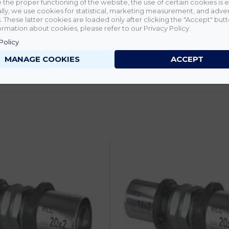
 the proper functioning of the website, the use of certain cookies is e
lly, we use cookies for statistical, marketing measurement, and adver
 These latter cookies are loaded only after clicking the "Accept" butt
rmation about cookies, please refer to our Privacy Policy.
Policy
MANAGE COOKIES
ACCEPT