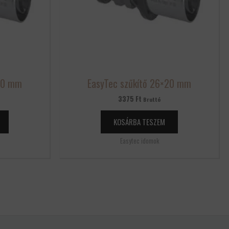
×50 mm
EasyTec szűkítő 26×20 mm
3375
Ft
Bruttó
KOSÁRBA TESZEM
Easytec idomok