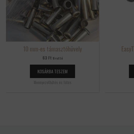
10 mm-es támasztóhüvely
EasyT
63
Ft
Bruttó
KOSÁRBA TESZEM
Mennyezethűtés és fűtés