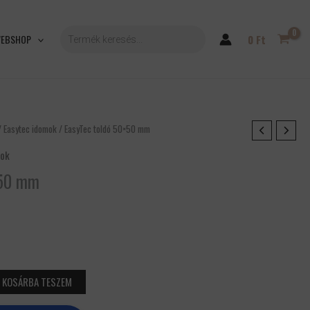
PRODUCTS
SEARCH
EBSHOP
0
Ft
/
Easytec idomok
/ EasyTec toldó 50×50 mm
mok
×50 mm
KOSÁRBA TESZEM