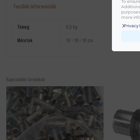
To ensure
További információk
Additiona
purposes.
more info
Tömeg
0,5 kg
Privacy 
Méretek
10 × 10 × 10 cm
Kapcsolódó termékek