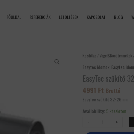
FŐOLDAL
REFERENCIÁK
LETÖLTÉSEK
KAPCSOLAT
BLOG
W
EasyTec
Kezdőlap
/
Vogel&Noot termékek
szűkítő
Easytec idomok
,
Easytec ido
32x26
EasyTec szűkítő 
mm
mennyiség
4991
Ft
Bruttó
EasyTec szűkítő 32×26 mm
Availability:
5 készleten
-
+