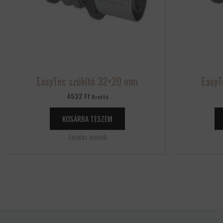
EasyTec szűkítő 32×20 mm
EasyT
4532
Ft
Bruttó
KOSÁRBA TESZEM
Easytec idomok