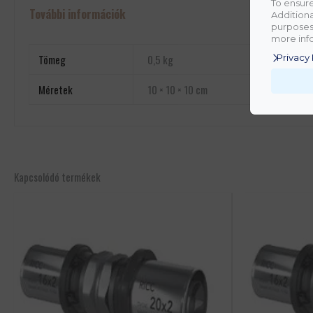
To ensure
További információk
Additiona
purposes.
more info
Tömeg
0,5 kg
Privacy 
Méretek
10 × 10 × 10 cm
Kapcsolódó termékek