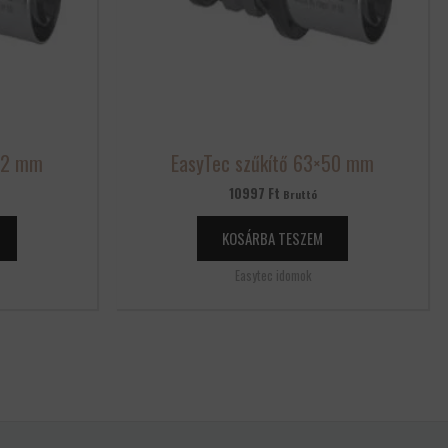
×32 mm
EasyTec szűkítő 63×50 mm
10997
Ft
Bruttó
KOSÁRBA TESZEM
Easytec idomok