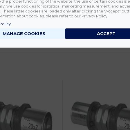
 the proper functioning of the website, the use of certain cookies is e
lly, we use cookies for statistical, marketing measurement, and adver
 These latter cookies are loaded only after clicking the "Accept" butt
rmation about cookies, please refer to our Privacy Policy.
Policy
MANAGE COOKIES
ACCEPT