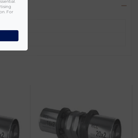
ssential.
tising
on. For