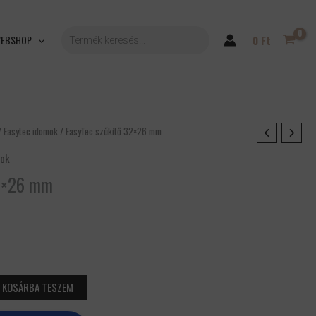
PRODUCTS
SEARCH
EBSHOP
0
Ft
/
Easytec idomok
/ EasyTec szűkítő 32×26 mm
mok
32×26 mm
KOSÁRBA TESZEM