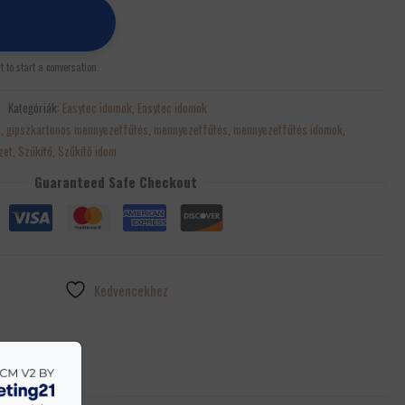
st to start a conversation.
Kategóriák:
Easytec idomok
,
Easytec idomok
s
,
gipszkartonos mennyezetfűtés
,
mennyezetfűtés
,
mennyezetfűtés idomok
,
zet
,
Szűkítő
,
Szűkítő idom
Guaranteed Safe Checkout
Kedvencekhez