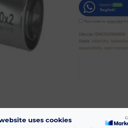
Apparat
Online
Segítek!
Please accept our
privacy policy
fir
Cikkszám:
FED4C32A26A000A0
Címkék:
felületfűtés
,
felülethűté
mennyezethűtés
,
sugárzó mennye
 website uses cookies