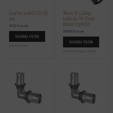
EasyTec szűkítő 32×20
Wavin SF Csillag
mm
kalibráló 16-25mm
(Wavin:frg0031)
4532
Ft
Bruttó
28350
Ft
Bruttó
KOSÁRBA TESZEM
KOSÁRBA TESZEM
Easytec idomok
Szerelési anyagok, idomok