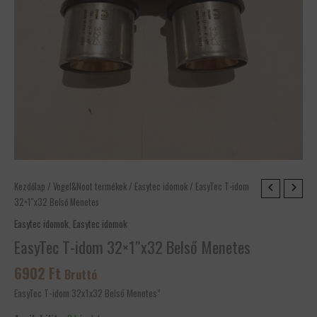
EasyTec
Kezdőlap
/
Vogel&Noot termékek
/
Easytec idomok
/ EasyTec T-idom
T-
32×1″x32 Belső Menetes
idom
Easytec idomok
,
Easytec idomok
32x1"x32
EasyTec T-idom 32×1″x32 Belső Menetes
Belső
Menetes
6902
Ft
Bruttó
mennyiség
EasyTec T-idom 32x1x32 Belső Menetes”