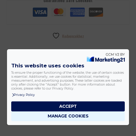
Guaranteed Safe Checkout
Kedvencekhez
További információk
This website uses cookies
To ensure the proper functioning of the website, the use of certain cookies
is essential. Additionally, we use cookies for statistical, marketing
measurement, and advertising purposes. These latter cookies are loaded
Tömeg
0,5 kg
only after clicking the "Accept" button. For more information about
cookies, please refer to our Privacy Policy.
Méretek
0,1 × 0,1 × 0,1 cm
Privacy Policy
ACCEPT
Vélemények (0)
MANAGE COOKIES
Még nincsenek értékelések.