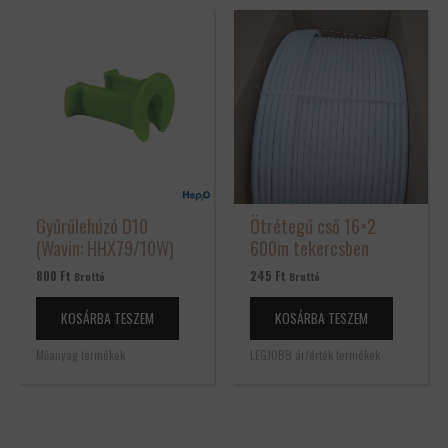
Gyűrűlehúzó D10
Ötrétegű cső 16×2
(Wavin: HHX79/10W)
600m tekercsben
800
Ft
245
Ft
Bruttó
Bruttó
KOSÁRBA TESZEM
KOSÁRBA TESZEM
Műanyag termékek
LEGJOBB ár/érték termékek