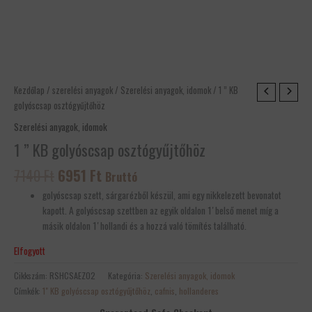
Original
Current
Kezdőlap
/
szerelési anyagok
/
Szerelési anyagok, idomok
/ 1 ” KB
price
price
golyóscsap osztógyűjtőhöz
was:
is:
Szerelési anyagok, idomok
7140 Ft.
6951 Ft.
1 ” KB golyóscsap osztógyűjtőhöz
7140
Ft
6951
Ft
Bruttó
golyóscsap szett, sárgarézből készül, ami egy nikkelezett bevonatot
kapott. A golyóscsap szettben az egyik oldalon 1′ belső menet míg a
másik oldalon 1′ hollandi és a hozzá való tömítés található.
Elfogyott
Cikkszám:
RSHCSAEZ02
Kategória:
Szerelési anyagok, idomok
Címkék:
1" KB golyóscsap osztógyűjtőhöz
,
cafnis
,
hollanderes