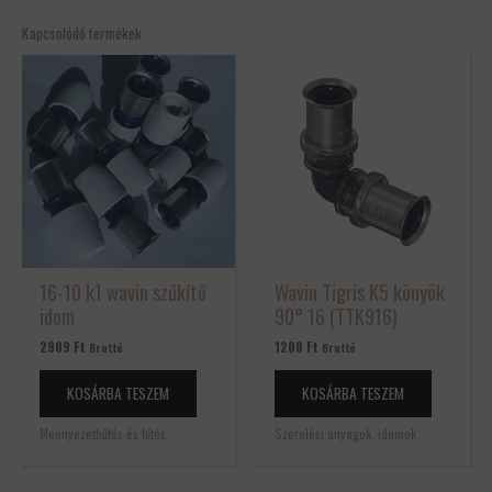
Csak bejelentkezett és a terméket már megvásárolt felhasználók
Kapcsolódó termékek
írhatnak véleményt.
16-10 k1 wavin szűkítő
Wavin Tigris K5 könyök
idom
90° 16 (TTK916)
2909
Ft
1208
Ft
Bruttó
Bruttó
KOSÁRBA TESZEM
KOSÁRBA TESZEM
Mennyezethűtés és fűtés
Szerelési anyagok, idomok