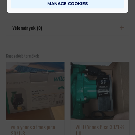
MANAGE COOKIES
Méretek
11,1 × 12,7 × 18 cm
Vélemények (0)
Még nincsenek értékelések.
Csak bejelentkezett és a terméket már megvásárolt felhasználók
Kapcsolódó termékek
írhatnak véleményt.
wilo yonos atmos pico
WILO Yonos Pico 30/1-8
30/1-8
1.0