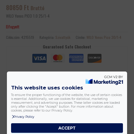
80850
Ft
Bruttó
WILO Yonos PICO 1.0 25/1-4
Elfogyott
Cikkszám:
4215519
Kategória:
Szivattyúk
Címke:
WILO Yonos Pico 30/1-4
Guaranteed Safe Checkout
Kedvencekhez
This website uses cookies
To ensure the proper functioning of the website, the use of certain cookies
is essential. Additionally, we use cookies for statistical, marketing
measurement, and advertising purposes. These latter cookies are loaded
only after clicking the "Accept" button. For more information about
További információk
cookies, please refer to our Privacy Policy.
Privacy Policy
Tömeg
2 kg
ACCEPT