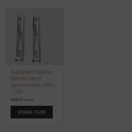
Vogel&Noot Radiátor
Monclac konzol
gipszkartonhoz,falhoz
– 500
4600
Ft
Bruttó
KOSÁRBA TESZEM