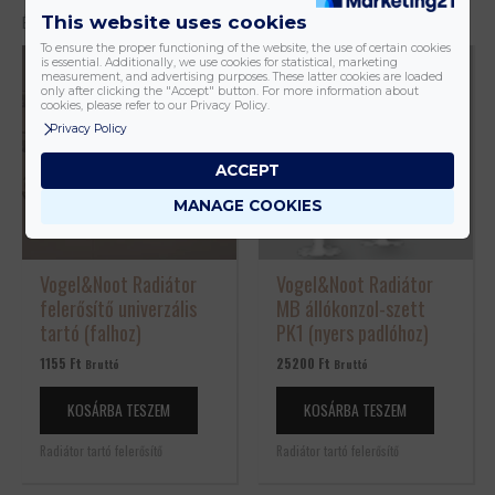
Csak bejelentkezett és a terméket már megvásárolt felhasználók
This website uses cookies
Érdekelhetnek még…
írhatnak véleményt.
To ensure the proper functioning of the website, the use of certain cookies
is essential. Additionally, we use cookies for statistical, marketing
measurement, and advertising purposes. These latter cookies are loaded
only after clicking the "Accept" button. For more information about
cookies, please refer to our Privacy Policy.
Privacy Policy
ACCEPT
MANAGE COOKIES
Vogel&Noot Radiátor
Vogel&Noot Radiátor
felerősítő univerzális
MB állókonzol-szett
tartó (falhoz)
PK1 (nyers padlóhoz)
1155
Ft
25200
Ft
Bruttó
Bruttó
KOSÁRBA TESZEM
KOSÁRBA TESZEM
Radiátor tartó felerősítő
Radiátor tartó felerősítő