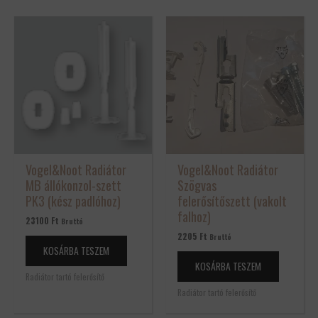
Vogel&Noot Radiátor
Vogel&Noot Radiátor
MB állókonzol-szett
Szögvas
PK3 (kész padlóhoz)
felerősítőszett (vakolt
falhoz)
23100
Ft
Bruttó
2205
Ft
Bruttó
KOSÁRBA TESZEM
KOSÁRBA TESZEM
Radiátor tartó felerősítő
Radiátor tartó felerősítő