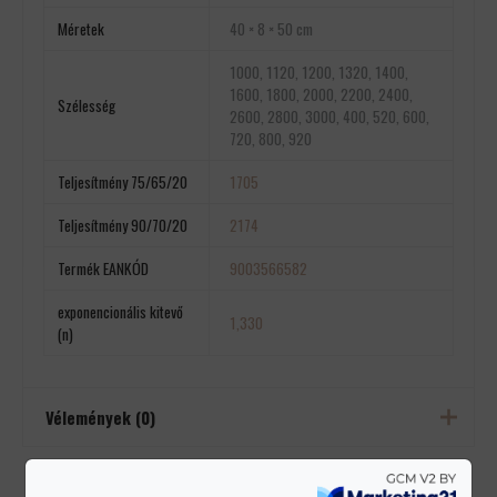
Méretek
40 × 8 × 50 cm
1000, 1120, 1200, 1320, 1400,
1600, 1800, 2000, 2200, 2400,
Szélesség
2600, 2800, 3000, 400, 520, 600,
720, 800, 920
Teljesítmény 75/65/20
1705
Teljesítmény 90/70/20
2174
Termék EANKÓD
9003566582
exponencionális kitevő
1,330
(n)
Vélemények (0)
Még nincsenek értékelések.