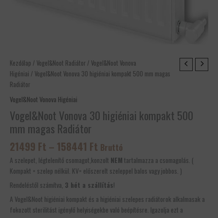
Ártartomány:
Vogel&Noot
Kezdőlap
/
Vogel&Noot Radiátor
/
Vogel&Noot Vonova
21499 Ft
Vonova
Higéniai
/ Vogel&Noot Vonova 30 higiéniai kompakt 500 mm magas
-
30
Radiátor
158441 Ft
higiéniai
Vogel&Noot Vonova Higéniai
kompakt
Vogel&Noot Vonova 30 higiéniai kompakt 500
500
mm magas Radiátor
mm
magas
21499
Ft
–
158441
Ft
Bruttó
Radiátor
mennyiség
A szelepet, légtelenítő csomagot,konzolt
NEM
tartalmazza a csomagolás. (
Kompakt = szelep nélkül. KV= előszerelt szeleppel balos vagy jobbos. )
Rendeléstől számítva,
3 hét a szállítás
!
A Vogel&Noot
higiéniai kompakt és a
higiéniai szelepes radiátorok alkalma
sak a
fokozott sterilitást igénylő helyi
ségekbe való beépítésre. Igazolja ezt a