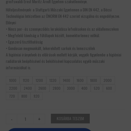
greifswaldi Ernst Moritz Arndt Egyetem
szakvéleménye.
Hőteljesítmények
:
a
Stuttgar
ti
Műszaki
Egyetemen
a
DIN
EN
442,
a
Bécsi
Technológiai
Intézetben
az
ÖNORM EN 442 szerint vizsgálva és en
gedélyezve.
E
lőnyei:
•
Nincs
por-
és
szennyeződés
lerakódás
a lefedéseken és az oldallemezeken
•
Megfelelő
távolság
a
fűtőlapok között, konvektorlemez nélkül.
• Egyszerű tisztíthatóság
• Gondosan megmunkált, lekerekített sarkok és lemezszélek
A higiéniai irányelvek és előírások mellett kérjük, vegyék figyelembe a higiéniai
radiátorok beépítésével és bekötésével kapcsolatos egyéb műszaki
információkat is.
1000
1120
1200
1320
1400
1600
1800
2000
2200
2400
2600
2800
3000
400
520
600
720
800
920
-
+
KOSÁRBA TESZEM