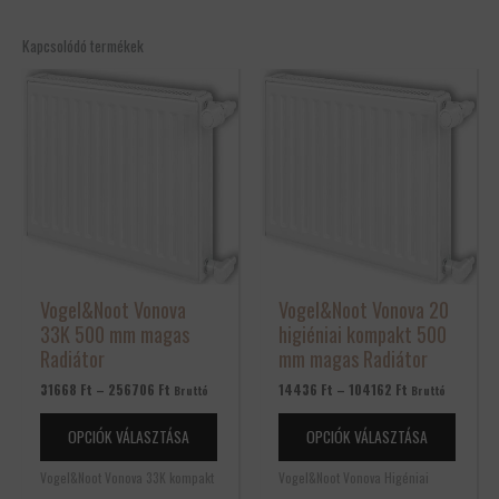
Kapcsolódó termékek
Ártartomány:
Ártartomány:
Ennek
Ennek
31668 Ft
14436 Ft
a
a
-
-
terméknek
termék
256706 Ft
104162 Ft
több
több
variációja
variáció
van.
van.
A
A
változatok
változa
a
a
termékoldalon
terméko
Vogel&Noot Vonova
Vogel&Noot Vonova 20
választhatók
választ
33K 500 mm magas
higiéniai kompakt 500
ki
ki
Radiátor
mm magas Radiátor
31668
Ft
–
256706
Ft
14436
Ft
–
104162
Ft
Bruttó
Bruttó
OPCIÓK VÁLASZTÁSA
OPCIÓK VÁLASZTÁSA
Vogel&Noot Vonova 33K kompakt
Vogel&Noot Vonova Higéniai