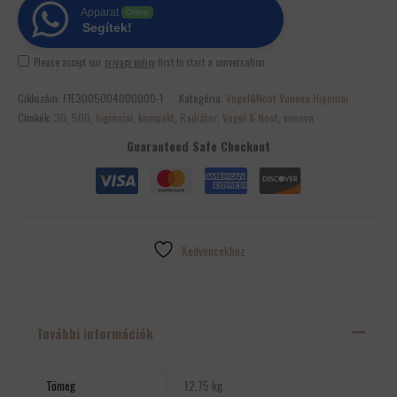
Apparat
Online
Segítek!
Please accept our
privacy policy
first to start a conversation.
Cikkszám:
F1E3005004000000-1
Kategória:
Vogel&Noot Vonova Higéniai
Címkék:
30
,
500
,
higiéniai
,
kompakt
,
Radiátor
,
Vogel & Noot
,
vonova
Guaranteed Safe Checkout
Kedvencekhez
További információk
Tömeg
12,75 kg