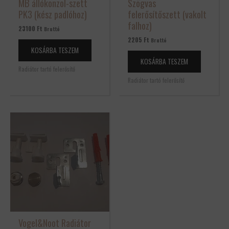
MB állókonzol-szett
Szögvas
PK3 (kész padlóhoz)
felerősítőszett (vakolt
falhoz)
23100
Ft
Bruttó
2205
Ft
Bruttó
KOSÁRBA TESZEM
KOSÁRBA TESZEM
Radiátor tartó felerősítő
Radiátor tartó felerősítő
Vogel&Noot Radiátor