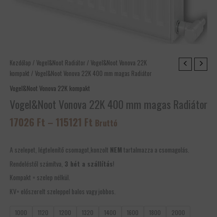
Ártartomány:
Vogel&Noot
Kezdőlap
/
Vogel&Noot Radiátor
/
Vogel&Noot Vonova 22K
17026 Ft
Vonova
kompakt
/ Vogel&Noot Vonova 22K 400 mm magas Radiátor
-
22K
Vogel&Noot Vonova 22K kompakt
115121 Ft
400
Vogel&Noot Vonova 22K 400 mm magas Radiátor
mm
magas
17026
Ft
–
115121
Ft
Bruttó
Radiátor
mennyiség
A szelepet, légtelenítő csomagot,konzolt
NEM
tartalmazza a csomagolás.
Rendeléstől számítva,
3 hét a szállítás
!
Kompakt = szelep nélkül.
KV= előszerelt szeleppel balos vagy jobbos.
1000
1120
1200
1320
1400
1600
1800
2000