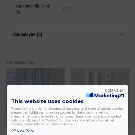
exponencionális kitevő
1,330
(n)
Vélemények (0)
Még nincsenek értékelések.
Csak bejelentkezett és a terméket már megvásárolt felhasználók
Érdekelhetnek még…
írhatnak véleményt.
This website uses cookies
To ensure the proper functioning of the website, the use of certain cookies
is essential. Additionally, we use cookies for statistical, marketing
measurement, and advertising purposes. These latter cookies are loaded
only after clicking the "Accept" button. For more information about
cookies, please refer to our Privacy Policy.
Privacy Policy
Vogel&Noot Radiátor
Vogel&Noot Radiátor