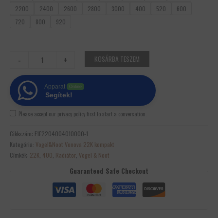
2200
2400
2600
2800
3000
400
520
600
720
800
920
-
+
KOSÁRBA TESZEM
Apparat
Online
Segítek!
Please accept our
privacy policy
first to start a conversation.
Cikkszám:
F1E2204004010000-1
Kategória:
Vogel&Noot Vonova 22K kompakt
Címkék:
22K
,
400
,
Radiátor
,
Vogel & Noot
Guaranteed Safe Checkout