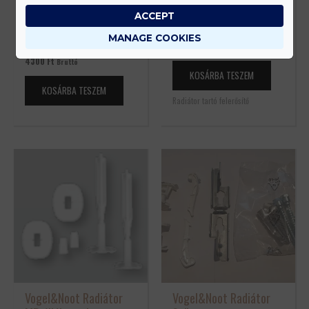
Monclac konzol
MB állókonzol-szett
ACCEPT
gipszkartonhoz,falhoz
PK1 (nyers padlóhoz)
MANAGE COOKIES
– 400
25200
Ft
Bruttó
4300
Ft
Bruttó
KOSÁRBA TESZEM
KOSÁRBA TESZEM
Radiátor tartó felerősítő
Vogel&Noot Radiátor
Vogel&Noot Radiátor