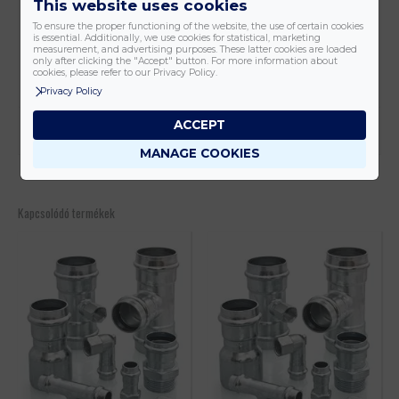
This website uses cookies
Leírás
To ensure the proper functioning of the website, the use of certain cookies
is essential. Additionally, we use cookies for statistical, marketing
measurement, and advertising purposes. These latter cookies are loaded
only after clicking the "Accept" button. For more information about
10 db/ csomag
cookies, please refer to our Privacy Policy.
Privacy Policy
ACCEPT
Vélemények (0)
MANAGE COOKIES
Még nincsenek értékelések.
Csak bejelentkezett és a terméket már megvásárolt felhasználók
Kapcsolódó termékek
írhatnak véleményt.