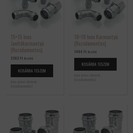
15×15 Inox
18×18 Inox Karmantyú
Javítókarmantyú
(Rozsdamentes)
(Rozsdamentes)
1404
Ft
Bruttó
2363
Ft
Bruttó
KOSÁRBA TESZEM
KOSÁRBA TESZEM
Inox press idomok
(rozsdamentes)
Inox press idomok
(rozsdamentes)