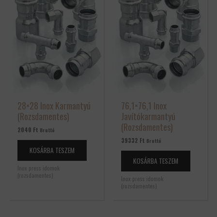
28×28 Inox Karmantyú
76,1×76,1 Inox
(Rozsdamentes)
Javítókarmantyú
(Rozsdamentes)
2040
Ft
Bruttó
39332
Ft
Bruttó
KOSÁRBA TESZEM
KOSÁRBA TESZEM
Inox press idomok
(rozsdamentes)
Inox press idomok
(rozsdamentes)