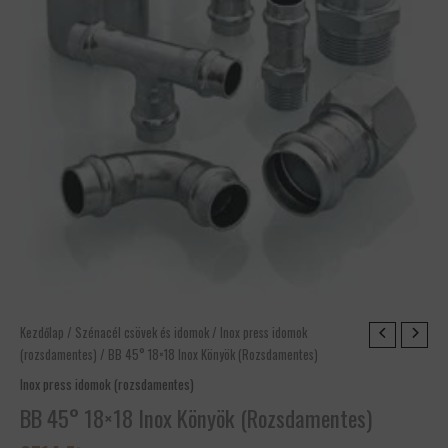
BB
Kezdőlap
/
Szénacél csövek és idomok
/
Inox press idomok
45°
(rozsdamentes)
/ BB 45° 18×18 Inox Könyök (Rozsdamentes)
18x18
Inox press idomok (rozsdamentes)
Inox
BB 45° 18×18 Inox Könyök (Rozsdamentes)
Könyök
(Rozsdamentes)