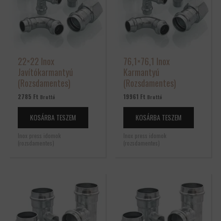
22×22 Inox
76,1×76,1 Inox
Javítókarmantyú
Karmantyú
(Rozsdamentes)
(Rozsdamentes)
2785
Ft
19961
Ft
Bruttó
Bruttó
KOSÁRBA TESZEM
KOSÁRBA TESZEM
Inox press idomok
Inox press idomok
(rozsdamentes)
(rozsdamentes)