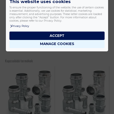
This website uses cookies
Leírás
To ensure the proper functioning of the website, the use of certain cookies
is essential. Additionally, we use cookies for statistical, marketing
measurement, and advertising purposes. These latter cookies are loaded
only after clicking the "Accept" button. For more information about
1 db/ csomag
cookies, please refer to our Privacy Policy.
Privacy Policy
ACCEPT
Vélemények (0)
MANAGE COOKIES
Még nincsenek értékelések.
Csak bejelentkezett és a terméket már megvásárolt felhasználók
Kapcsolódó termékek
írhatnak véleményt.