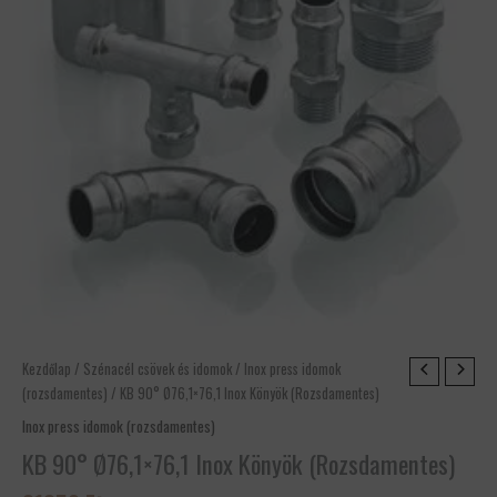
KB
Kezdőlap
/
Szénacél csövek és idomok
/
Inox press idomok
90°
(rozsdamentes)
/ KB 90° Ø76,1×76,1 Inox Könyök (Rozsdamentes)
Ø76,1x76,1
Inox press idomok (rozsdamentes)
Inox
KB 90° Ø76,1×76,1 Inox Könyök (Rozsdamentes)
Könyök
(Rozsdamentes)