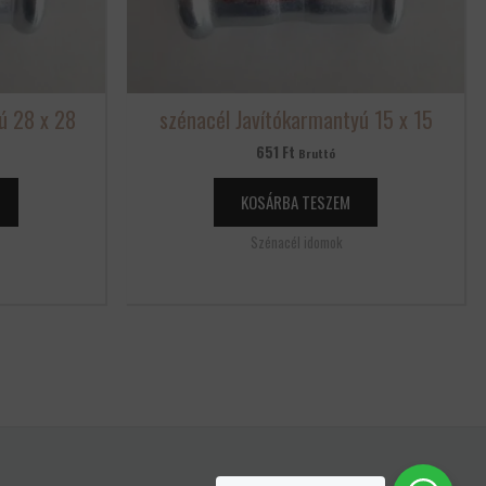
ú 28 x 28
szénacél Javítókarmantyú 15 x 15
651
Ft
Bruttó
KOSÁRBA TESZEM
Szénacél idomok