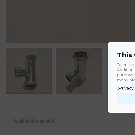
This
To ensure
Additiona
purposes.
more info
Privacy 
További információk