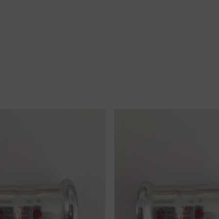
tnak véleményt.