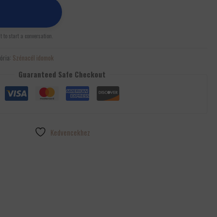
st to start a conversation.
ória:
Szénacél idomok
Guaranteed Safe Checkout
Kedvencekhez