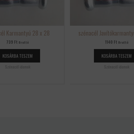
cél Karmantyú 28 x 28
szénacél Javítókarmanty
739
Ft
1140
Ft
Bruttó
Bruttó
KOSÁRBA TESZEM
KOSÁRBA TESZEM
Szénacél idomok
Szénacél idomok