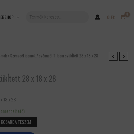
PRODUCTS
SEARCH
EBSHOP
0
Ft
domok
/
Szénacél idomok
/ szénacél T-Idom szükÍtett 28 x 18 x 28
ükÍtett 28 x 18 x 28
x 18 x 28
tánrendelhető)
KOSÁRBA TESZEM