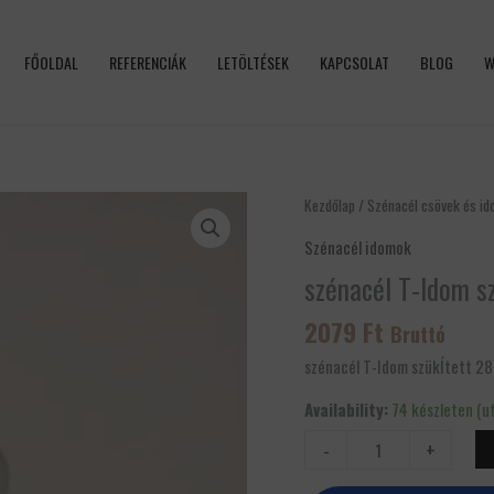
FŐOLDAL
REFERENCIÁK
LETÖLTÉSEK
KAPCSOLAT
BLOG
W
szénacél
Kezdőlap
/
Szénacél csövek és i
T-
Szénacél idomok
Idom
szénacél T-Idom sz
szükÍtett
28
2079
Ft
Bruttó
x
18
szénacél T-Idom szükÍtett 28 
x
Availability:
74 készleten (u
28
mennyiség
-
+