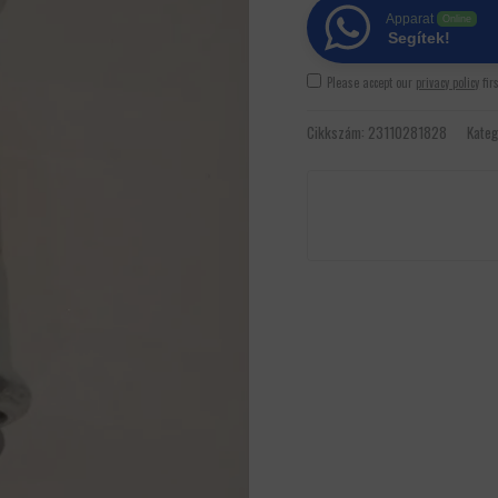
Apparat
Online
Segítek!
Please accept our
privacy policy
fir
Cikkszám:
23110281828
Kateg