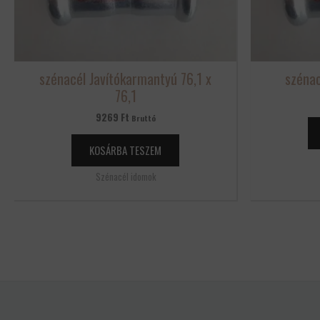
szénacél Javítókarmantyú 76,1 x
széna
76,1
9269
Ft
Bruttó
KOSÁRBA TESZEM
Szénacél idomok