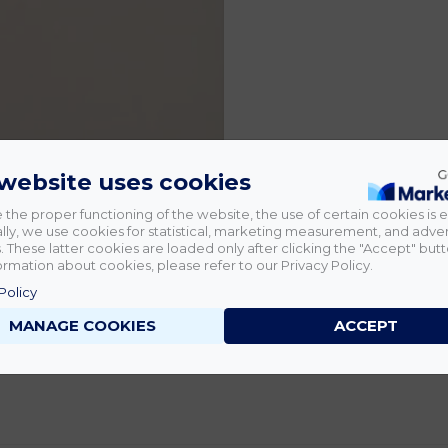
 website uses cookies
 the proper functioning of the website, the use of certain cookies is e
lly, we use cookies for statistical, marketing measurement, and adver
 These latter cookies are loaded only after clicking the "Accept" butt
rmation about cookies, please refer to our Privacy Policy.
Policy
MANAGE COOKIES
ACCEPT