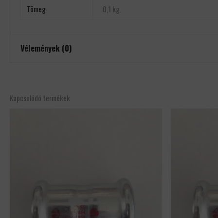
Tömeg
0,1 kg
Vélemények (0)
Még nincsenek értékelések.
Csak bejelentkezett és a terméket már megvásárolt felhasználók írha
Kapcsolódó termékek