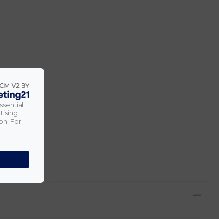
ssential.
tising
on. For