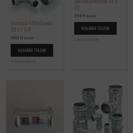
Javítókarmantyú 28 x
28
1140
Ft
Bruttó
szénacél Félhollander
KOSÁRBA TESZEM
28 x 1 1/4″
4863
Ft
Bruttó
Szénacél idomok
KOSÁRBA TESZEM
Szénacél idomok