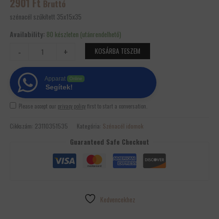
2901
Ft
Bruttó
szénacél szűkített 35x15x35
Availability:
80 készleten (utánrendelhető)
-
+
KOSÁRBA TESZEM
Apparat
Online
Segítek!
Please accept our
privacy policy
first to start a conversation.
Cikkszám:
23110351535
Kategória:
Szénacél idomok
Guaranteed Safe Checkout
Kedvencekhez