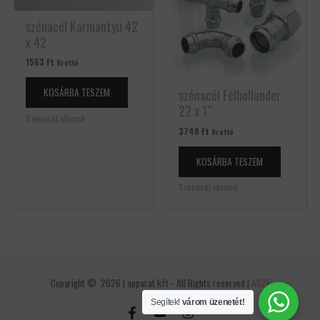
szénacél Karmantyú 42
x 42
1563
Ft
Bruttó
KOSÁRBA TESZEM
szénacél Félhollander
22 x 1″
Szénacél idomok
3748
Ft
Bruttó
KOSÁRBA TESZEM
Szénacél idomok
Copyright © 2026 | apparat kft - All Rights reserved |
ASZF
Segítek!
várom üzenetét!