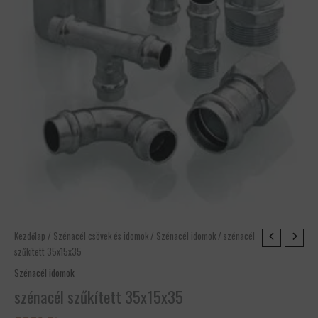
szénacél
Kezdőlap
/
Szénacél csövek és idomok
/
Szénacél idomok
/ szénacél
szűkített
szűkített 35x15x35
35x15x35
Szénacél idomok
mennyiség
szénacél szűkített 35x15x35