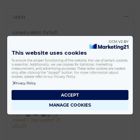
Leírás
szénacél szűkített 35x15x35
This website uses cookies
To ensure the proper functioning of the website, the use of certain cookies
is essential. Additionally, we use cookies for statistical, marketing
measurement, and advertising purposes. These latter cookies are loaded
only after clicking the "Accept" button. For more information about
szükÍtett 35x15x35 Inox T-
szénacél T-Idom szükÍtett 18
cookies, please refer to our Privacy Policy.
Idom (Rozsdamentes)
x 15 x 18
Privacy Policy
ACCEPT
MANAGE COOKIES
szénacél T-Idom szükÍtett 22
x 15 x 22