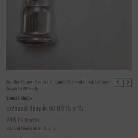
szénacél
Kezdőlap
/
Szénacél csövek és idomok
/
Szénacél idomok
/ szénacél
Könyök
Könyök 90 BB 15 x 15
90
Szénacél idomok
BB
szénacél Könyök 90 BB 15 x 15
15
x
746
Ft
Bruttó
15
szénacél Könyök 90 BB 15 x 15
mennyiség