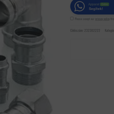
Apparat
Online
Segítek!
Please accept our
privacy policy
fir
Cikkszám:
232302222
Kategó