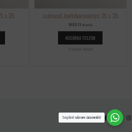
5 x 35
szénacél Javítókarmantyú 35 x 35
1693
Ft
Bruttó
KOSÁRBA TESZEM
Szénacél idomok
Segítek!
várom üzenetét!