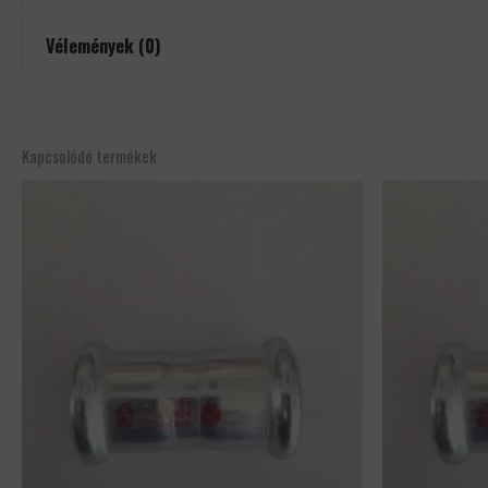
Vélemények (0)
Még nincsenek értékelések.
Csak bejelentkezett és a terméket már megvásárolt felhasználók írha
Kapcsolódó termékek