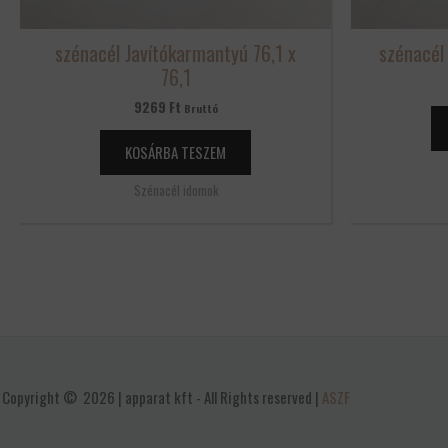
szénacél Javítókarmantyú 76,1 x
szénacél
76,1
9269
Ft
Bruttó
KOSÁRBA TESZEM
Szénacél idomok
Copyright © 2026 | apparat kft - All Rights reserved |
ASZF