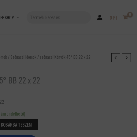
PRODUCTS
SEARCH
EBSHOP
0
Ft
domok
/
Szénacél idomok
/ szénacél Könyök 45° BB 22 x 22
5° BB 22 x 22
 22
tánrendelhető)
KOSÁRBA TESZEM