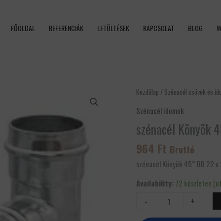
FŐOLDAL
REFERENCIÁK
LETÖLTÉSEK
KAPCSOLAT
BLOG
W
szénacél
Kezdőlap
/
Szénacél csövek és i
Könyök
Szénacél idomok
45°
szénacél Könyök 4
BB
22
964
Ft
Bruttó
x
22
szénacél Könyök 45° BB 22 x
mennyiség
Availability:
72 készleten (u
-
+