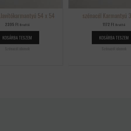
 Javítókarmantyú 54 x 54
szénacél Karmantyú 3
2395
Ft
1172
Ft
Bruttó
Bruttó
KOSÁRBA TESZEM
KOSÁRBA TESZEM
Szénacél idomok
Szénacél idomok