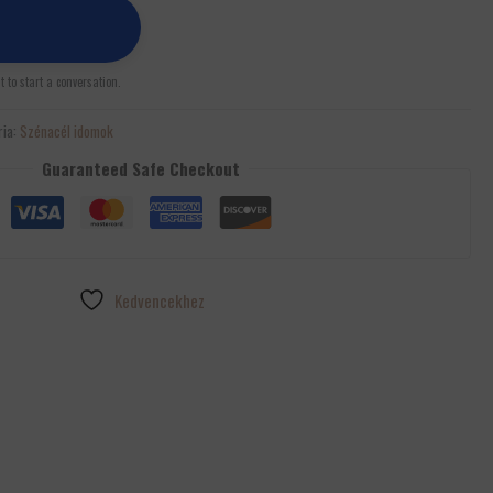
st to start a conversation.
ria:
Szénacél idomok
Guaranteed Safe Checkout
Kedvencekhez