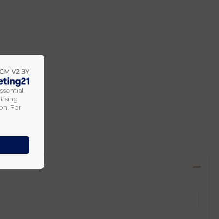
ssential.
tising
on. For