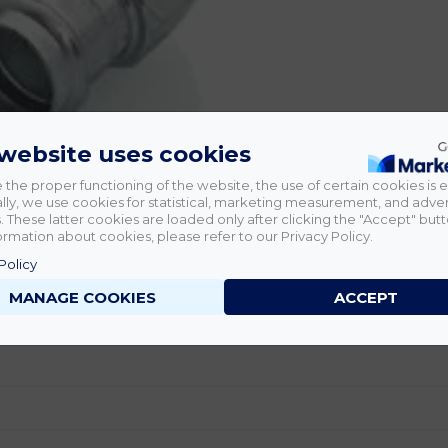
 website uses cookies
 the proper functioning of the website, the use of certain cookies is e
lly, we use cookies for statistical, marketing measurement, and adver
 These latter cookies are loaded only after clicking the "Accept" butt
rmation about cookies, please refer to our Privacy Policy.
Policy
MANAGE COOKIES
ACCEPT