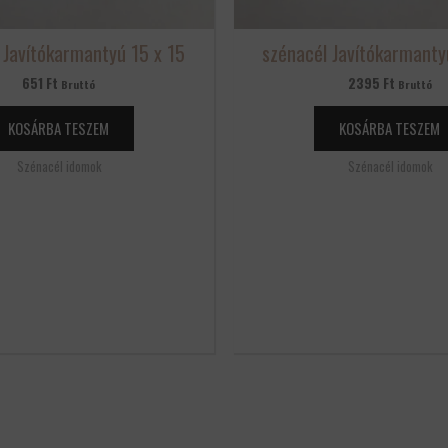
 Javítókarmantyú 15 x 15
szénacél Javítókarmanty
651
Ft
2395
Ft
Bruttó
Bruttó
KOSÁRBA TESZEM
KOSÁRBA TESZEM
Szénacél idomok
Szénacél idomok