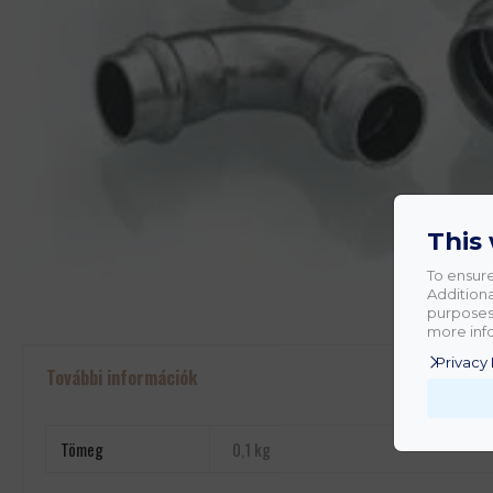
This
To ensure
Additiona
purposes.
more info
Privacy 
További információk
Tömeg
0,1 kg