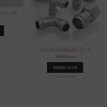
ú 54 x 54
szénacél Félhollander 22 x 1″
3748
Ft
Bruttó
KOSÁRBA TESZEM
Szénacél idomok