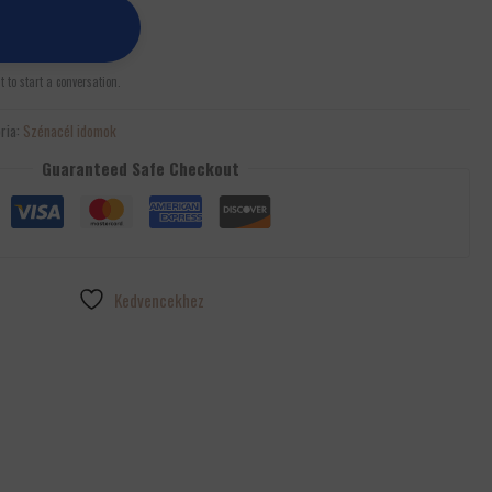
st to start a conversation.
ria:
Szénacél idomok
Guaranteed Safe Checkout
Kedvencekhez