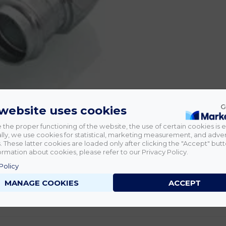
 website uses cookies
 the proper functioning of the website, the use of certain cookies is e
lly, we use cookies for statistical, marketing measurement, and adver
 These latter cookies are loaded only after clicking the "Accept" butt
rmation about cookies, please refer to our Privacy Policy.
Policy
MANAGE COOKIES
ACCEPT