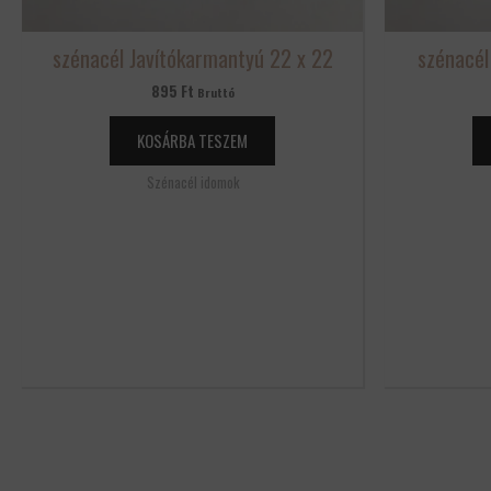
szénacél Javítókarmantyú 22 x 22
szénacél
895
Ft
Bruttó
KOSÁRBA TESZEM
Szénacél idomok