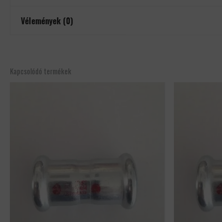
Vélemények (0)
Még nincsenek értékelések.
Csak bejelentkezett és a terméket már megvásárolt felhasználók írha
Kapcsolódó termékek