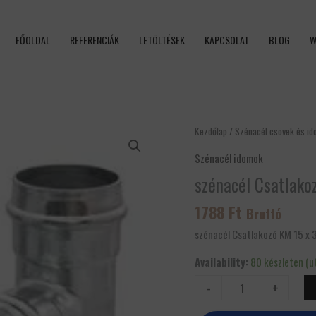
FŐOLDAL
REFERENCIÁK
LETÖLTÉSEK
KAPCSOLAT
BLOG
W
szénacél
Kezdőlap
/
Szénacél csövek és i
Csatlakozó
Szénacél idomok
KM
szénacél Csatlako
15
x
1788
Ft
Bruttó
3/8"
mennyiség
szénacél Csatlakozó KM 15 x 
Availability:
80 készleten (u
-
+