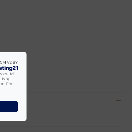
ssential.
tising
on. For