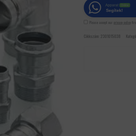
Apparat
Online
Segítek!
Please accept our
privacy policy
fir
Cikkszám:
2301015038
Kategó