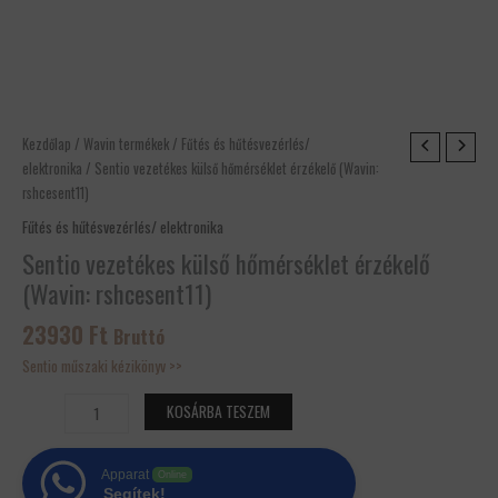
Sentio
Kezdőlap
/
Wavin termékek
/
Fűtés és hűtésvezérlés/
vezetékes
elektronika
/ Sentio vezetékes külső hőmérséklet érzékelő (Wavin:
külső
rshcesent11)
hőmérséklet
Fűtés és hűtésvezérlés/ elektronika
érzékelő
Sentio vezetékes külső hőmérséklet érzékelő
(Wavin:
(Wavin: rshcesent11)
rshcesent11)
mennyiség
23930
Ft
Bruttó
Sentio műszaki kézikönyv >>
KOSÁRBA TESZEM
Apparat
Online
Segítek!