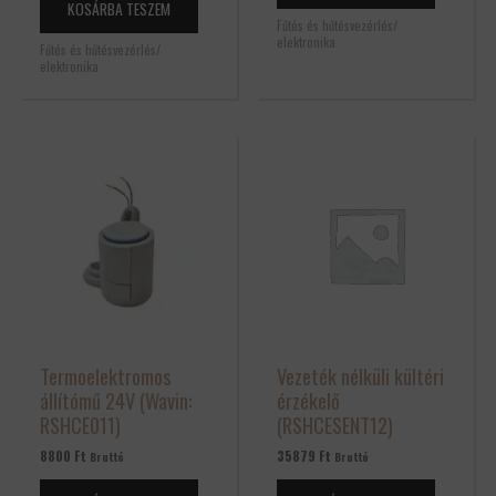
KOSÁRBA TESZEM
Fűtés és hűtésvezérlés/
elektronika
Fűtés és hűtésvezérlés/
elektronika
Termoelektromos
Vezeték nélküli kültéri
állítómű 24V (Wavin:
érzékelő
RSHCE011)
(RSHCESENT12)
8800
Ft
35879
Ft
Bruttó
Bruttó