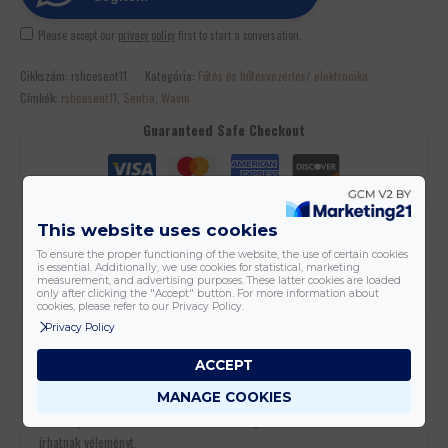
Please accept our
privacy policy
first to start a conversation.
Cikkszám:
rshcesent11
Kategória:
Fűtés és hűtésvezérlés/ elektronika
Címkék:
rshcesent11
,
Sentio
,
Wavin
Guaranteed Safe Checkout
This website uses cookies
Kedvencekhez
To ensure the proper functioning of the website, the use of certain cookies
is essential. Additionally, we use cookies for statistical, marketing
measurement, and advertising purposes. These latter cookies are loaded
only after clicking the "Accept" button. For more information about
cookies, please refer to our Privacy Policy.
Privacy Policy
Vélemények (0)
ACCEPT
Még nincsenek értékelések.
MANAGE COOKIES
Csak bejelentkezett és a terméket már megvásárolt felhasználók
írhatnak véleményt.