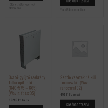
KOSÁRBA TESZEM
Fűtés és hűtésvezérlés/
elektronika
Vogel&Noot termékek
Osztó-gyűjtő szekrény
Sentio vezeték nélküli
falba építhető
termosztát (Wavin:
(840×575 – 665)
rshcesent02)
(Wavin: fptsz05)
45581
Ft
Bruttó
40299
Ft
Bruttó
KOSÁRBA TESZEM