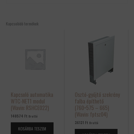
Még nincsenek értékelések.
Csak bejelentkezett és a terméket már megvásárolt felhasználók
Kapcsolódó termékek
írhatnak véleményt.
Kapcsoló automatika
Osztó-gyűjtő szekrény
WTC-NET1 modul
falba építhető
(Wavin: RSHCE022)
(760×575 – 665)
(Wavin: fptsz04)
140574
Ft
Bruttó
36131
Ft
Bruttó
KOSÁRBA TESZEM