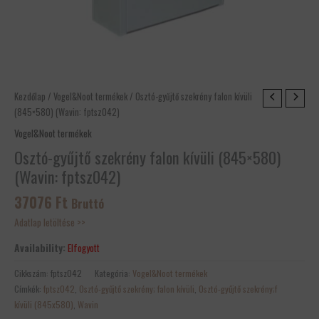
Kezdőlap
/
Vogel&Noot termékek
/ Osztó-gyűjtő szekrény falon kívüli
(845×580) (Wavin: fptsz042)
Vogel&Noot termékek
Osztó-gyűjtő szekrény falon kívüli (845×580)
(Wavin: fptsz042)
37076
Ft
Bruttó
Adatlap letöltése >>
Availability:
Elfogyott
Cikkszám:
fptsz042
Kategória:
Vogel&Noot termékek
Címkék:
fptsz042
,
Osztó-gyűjtő szekrény; falon kívüli
,
Osztó-gyűjtő szekrény;f
kívüli (845x580)
,
Wavin