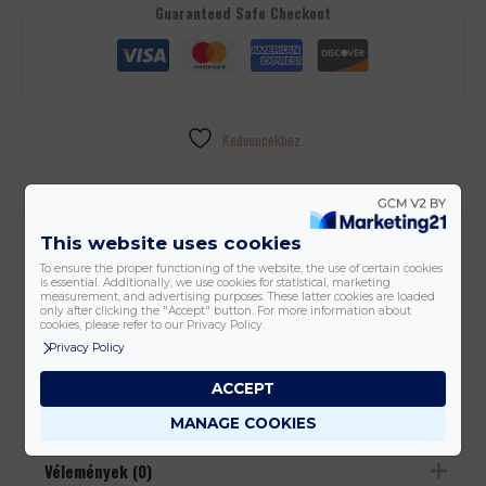
Guaranteed Safe Checkout
Kedvencekhez
További információk
This website uses cookies
To ensure the proper functioning of the website, the use of certain cookies
is essential. Additionally, we use cookies for statistical, marketing
measurement, and advertising purposes. These latter cookies are loaded
Szélesség
830mm
only after clicking the "Accept" button. For more information about
cookies, please refer to our Privacy Policy.
Magasság
600mm
Privacy Policy
Mélység
120mm
ACCEPT
MANAGE COOKIES
Vélemények (0)