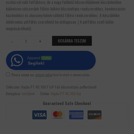
hűtési
eszközzel való felfűtésre, de a nagy felületű hőcserélőjüknek köszönhetően
puffertároló
különösen célszerűek fűtési-hűtési hőszivattyús rendszerekhez, kondenzációs
mennyiség
kazánokhoz és alacsony hőmérsékletű fűtési rendszerekhez. A készülékbe
elektromos pótfűtés szerelhető be utólagosan. ( A pótfűtés szett külön
megvásárolható)
-
+
KOSÁRBA TESZEM
Apparat
Online
Segítek!
Please accept our
privacy policy
first to start a conversation.
Cikkszám:
Hajdu PT HC 100 F ErP Fali hőszivattyús puffertároló
Kategória:
tartályok
Címke:
Hajdu PT HC 100 Erp
Guaranteed Safe Checkout