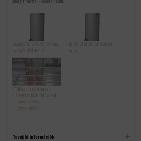
energia felvétel – leadás nélkül.
Hajdú STXL 200.2C Indirekt
HAJDU STXL300CE indirekt
tároló 2142415206
tároló
F 100 rendszerlemezes
mennyezet hűtő fűtő panel,
mennyezetfűtés,
mennyezethűtés
További információk