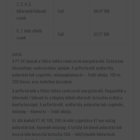
2.,3.,4.,5.
hőtermelő/hőleadó
Coll
G6/4” BM
csonk
6.,7. hőérzékelő
Coll
G1/2” BM
csonk
Leírás
A PT HC típusok a fűtési-hűtési rendszerek energiatárolói. Elsősorban
hőszivattyús rendszerekhez ajánljuk. A puffertárolót acéltartály,
poliuretán hab szigetelés, műanyagköpeny és – fedél alkotja. 100 és
200 literes, üres kivitelben készülnek.
A puffertárolók a fűtési-hűtési rendszerek energiatárolói. Kiegyenlítik a
hőtermelő / hőleadó és a hőigény időbeli eltérését, biztosítva ezáltal a
komfortosságot. A puffertárolót, acéltartály, poliuretán hab szigetelés,
műanyag – köpeny és – fedél alkotja.
Az álló kivitelű PT HC 100, 200 tárolók szigetelése 47 mm vastag
poliuretán hab, köpenyük műanyag. A tartályt körülvevő poliuretán hab
hosszú időn keresztül biztosítja fűtő – hűtőfolyadék hőntartását,