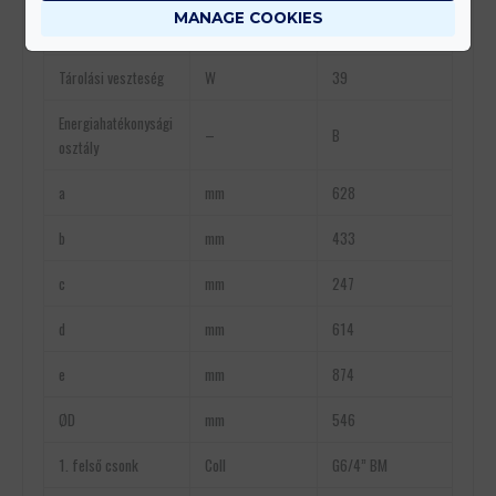
Érzékelő
MANAGE COOKIES
Coll
Rp 1/2″
csatlakozások
Tárolási veszteség
W
39
Energiahatékonysági
–
B
osztály
a
mm
628
b
mm
433
c
mm
247
d
mm
614
e
mm
874
ØD
mm
546
1. felső csonk
Coll
G6/4” BM