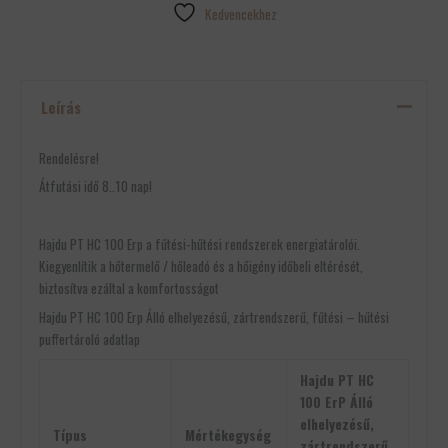
Kedvencekhez
Leírás
Rendelésre!
Átfutási idő 8..10 nap!
Hajdu PT HC 100 Erp a fűtési-hűtési rendszerek energiatárolói.
Kiegyenlítik a hőtermelő / hőleadó és a hőigény időbeli eltérését,
biztosítva ezáltal a komfortosságot
Hajdu PT HC 100 Erp Álló elhelyezésű, zártrendszerű, fűtési – hűtési
puffertároló adatlap
Hajdu PT HC
100 ErP Álló
elhelyezésű,
Típus
Mértékegység
zártrendszerű,