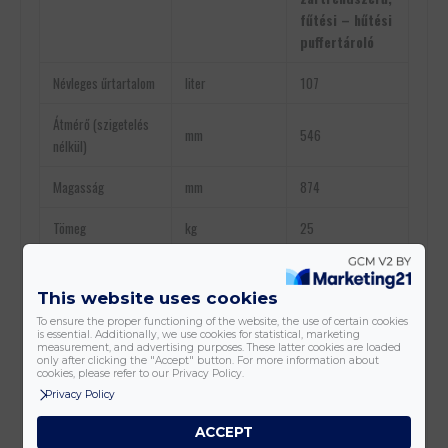
fűtési – hűtési
puffertároló
Névleges űrtartalom
liter
107
Átmérő (szigetelés
mm
546
nélkül)
Magasság
mm
874
Tömeg
kg
25
Tároló max. üzemi
MPa
0,6
nyomás
This website uses cookies
To ensure the proper functioning of the website, the use of certain cookies
Vízcsatlakozás
Coll
G6/4” BM
is essential. Additionally, we use cookies for statistical, marketing
measurement, and advertising purposes. These latter cookies are loaded
only after clicking the "Accept" button. For more information about
Hőérzékelő csonkok
Coll
G1/2” BM
cookies, please refer to our Privacy Policy.
Privacy Policy
Készenléti energia
kWh/24h
2,57
ACCEPT