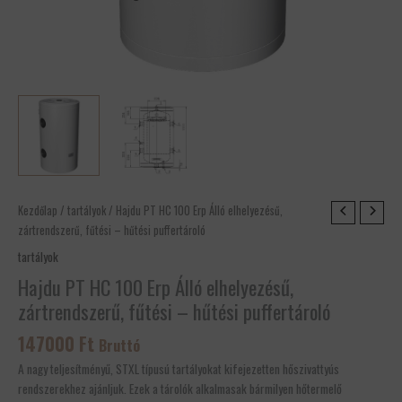
Hajdu
Kezdőlap
/
tartályok
/ Hajdu PT HC 100 Erp Álló elhelyezésű,
PT
zártrendszerű, fűtési – hűtési puffertároló
HC
tartályok
100
Hajdu PT HC 100 Erp Álló elhelyezésű,
Erp
zártrendszerű, fűtési – hűtési puffertároló
Álló
elhelyezésű,
147000
Ft
Bruttó
zártrendszerű,
fűtési
A nagy teljesítményű, STXL típusú tartályokat kifejezetten hőszivattyús
-
rendszerekhez ajánljuk. Ezek a tárolók alkalmasak bármilyen hőtermelő