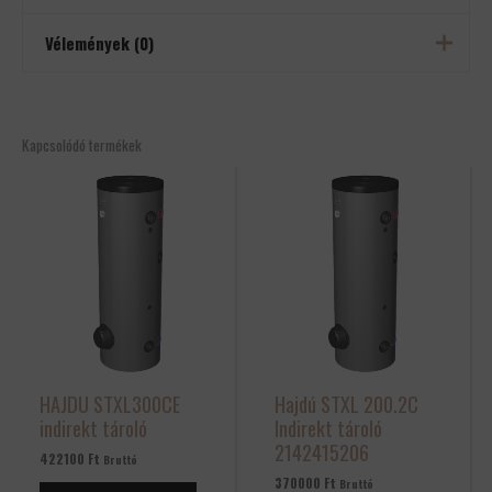
Vélemények (0)
Tömeg
60 kg
Méretek
500 × 50 × 120 cm
Még nincsenek értékelések.
Csak bejelentkezett és a terméket már megvásárolt felhasználók
Kapcsolódó termékek
írhatnak véleményt.
HAJDU STXL300CE
Hajdú STXL 200.2C
indirekt tároló
Indirekt tároló
2142415206
422100
Ft
Bruttó
370000
Ft
Bruttó