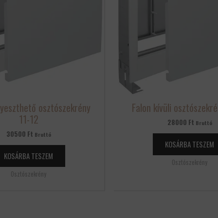
llyeszthető osztószekrény
Falon kívüli osztószekr
11-12
28000
Ft
Bruttó
30500
Ft
Bruttó
KOSÁRBA TESZEM
KOSÁRBA TESZEM
Osztószekrény
Osztószekrény