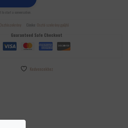
st to start a conversation.
Osztószekrény
Címke:
Osztó szekrény gyűjtő
Guaranteed Safe Checkout
Kedvencekhez