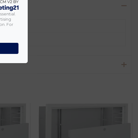
ssential.
tising
on. For