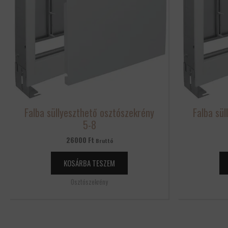
Falba süllyeszthető osztószekrény
Falba sü
5-8
26000
Ft
Bruttó
KOSÁRBA TESZEM
Osztószekrény