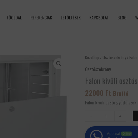
FŐOLDAL
REFERENCIÁK
LETÖLTÉSEK
KAPCSOLAT
BLOG
W
Falon
Kezdőlap
/
Osztószekrény
/ Falon
kívüli
Osztószekrény
osztószekrény
Falon kívüli osztó
2-
4
22000
Ft
Bruttó
mennyiség
Falon kívüli osztó gyűjtű szek
-
+
Apparat
Online