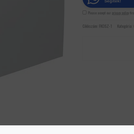
Segítek!
Please accept our
privacy policy
fir
Cikkszám:
FKOSZ-1
Kategória: