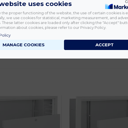
 website uses cookies
 the proper functioning of the website, the use of certain cookies is e
lly, we use cookies for statistical, marketing measurement, and adver
 These latter cookies are loaded only after clicking the "Accept" butt
rmation about cookies, please refer to our Privacy Policy.
Policy
MANAGE COOKIES
ACCEPT
tnak véleményt.