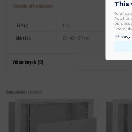
This
További információk
To ensure
Additiona
purposes.
Tömeg
4 kg
more info
Privacy 
Méretek
13 × 42 × 60 cm
Vélemények (0)
Még nincsenek értékelések.
Csak bejelentkezett és a terméket már megvásárolt felhasználók írha
Kapcsolódó termékek