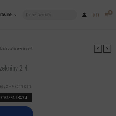
PRODUCTS
SEARCH
EBSHOP
0
Ft
 kívüli osztószekrény 2-4
szekrény 2-4
rény 2 – 4 kör részére
KOSÁRBA TESZEM