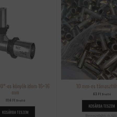
90°-os könyök idom 16×16
10 mm-es támasztóh
mm
63
Ft
Bruttó
1114
Ft
Bruttó
KOSÁRBA TESZEM
KOSÁRBA TESZEM
Mennyezethűtés és fűté