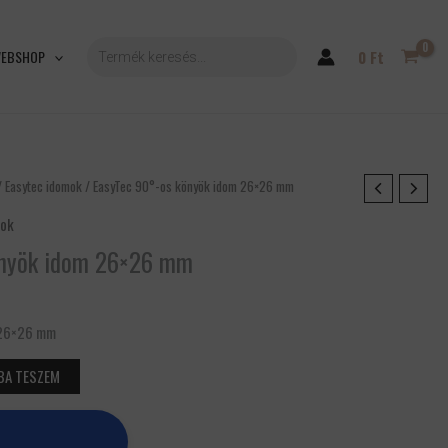
PRODUCTS
SEARCH
EBSHOP
0
Ft
/
Easytec idomok
/ EasyTec 90°-os könyök idom 26×26 mm
mok
önyök idom 26×26 mm
 26×26 mm
BA TESZEM