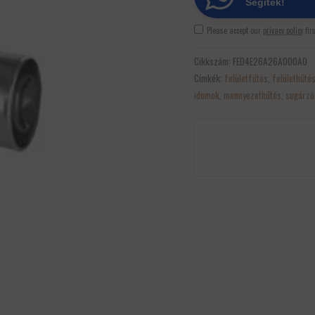
Segítek!
Please accept our
privacy policy
fir
Cikkszám:
FED4E26A26A000A0
Címkék:
felületfűtés
,
felülethűté
idomok
,
mennyezethűtés
,
sugárzó