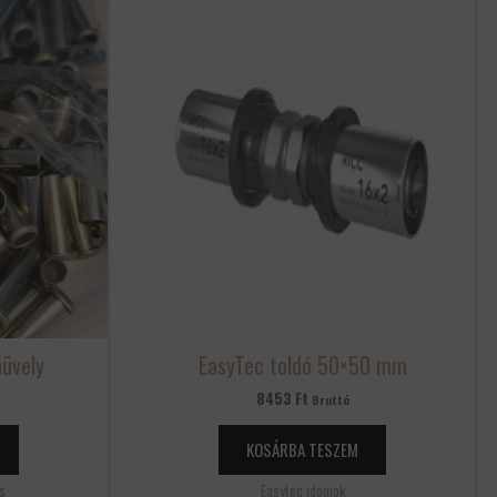
üvely
EasyTec toldó 50×50 mm
8453
Ft
Bruttó
KOSÁRBA TESZEM
s
Easytec idomok