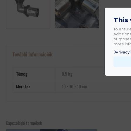
This
To ensure
Additiona
purposes.
more info
Privacy 
További információk
Tömeg
0,5 kg
Méretek
10 × 10 × 10 cm
Kapcsolódó termékek