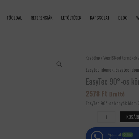
FŐOLDAL
REFERENCIÁK
LETÖLTÉSEK
KAPCSOLAT
BLOG
W
EasyTec
Kezdőlap
/
Vogel&Noot termékek
90°-
Easytec idomok
,
Easytec ido
os
EasyTec 90°-os k
könyök
idom
2578
Ft
Bruttó
26x26
mm
EasyTec 90°-os könyök idom
mennyiség
KOSÁR
Apparat
Online