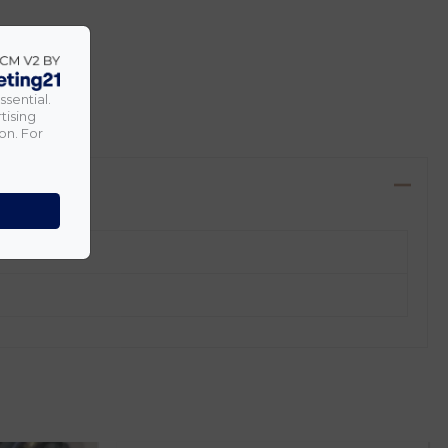
ssential.
tising
on. For