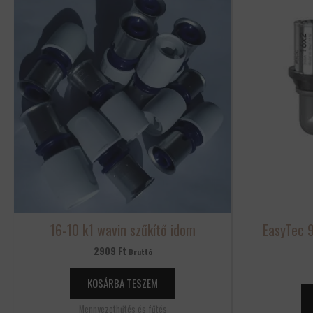
16-10 k1 wavin szűkítő idom
EasyTec 
2909
Ft
Bruttó
KOSÁRBA TESZEM
Mennyezethűtés és fűtés