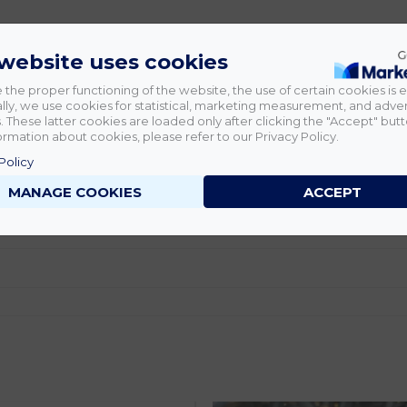
 website uses cookies
 the proper functioning of the website, the use of certain cookies is e
lly, we use cookies for statistical, marketing measurement, and adver
 These latter cookies are loaded only after clicking the "Accept" butt
rmation about cookies, please refer to our Privacy Policy.
Policy
MANAGE COOKIES
ACCEPT