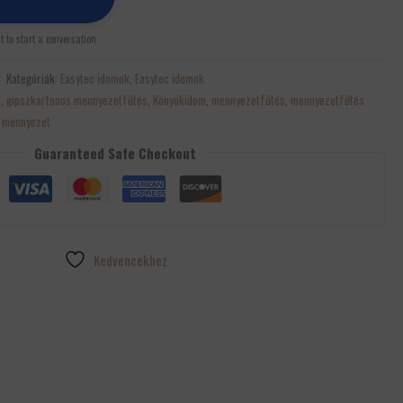
st to start a conversation.
Kategóriák:
Easytec idomok
,
Easytec idomok
s
,
gipszkartonos mennyezetfűtés
,
Könyökidom
,
mennyezetfűtés
,
mennyezetfűtés
 mennyezet
Guaranteed Safe Checkout
Kedvencekhez