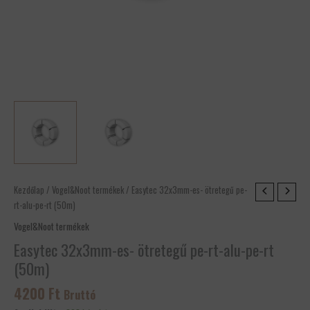
Easytec
Kezdőlap
/
Vogel&Noot termékek
/ Easytec 32x3mm-es- ötretegű pe-
32x3mm-
rt-alu-pe-rt (50m)
es-
Vogel&Noot termékek
ötretegű
Easytec 32x3mm-es- ötretegű pe-rt-alu-pe-rt
pe-
(50m)
rt-
alu-
4200
Ft
Bruttó
pe-