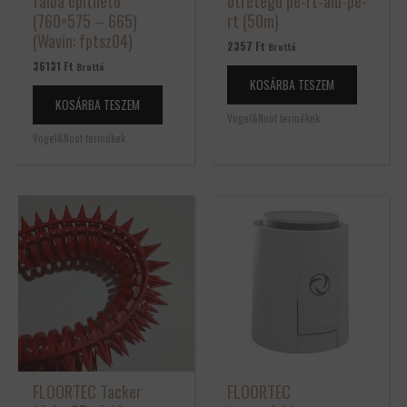
falba építhető
ötretegű pe-rt-alu-pe-
(760×575 – 665)
rt (50m)
(Wavin: fptsz04)
2357
Ft
Bruttó
36131
Ft
Bruttó
KOSÁRBA TESZEM
KOSÁRBA TESZEM
Vogel&Noot termékek
Vogel&Noot termékek
FLOORTEC Tacker
FLOORTEC