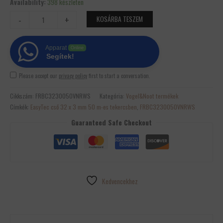
rt
Availability:
398 készleten
(50m)
-
+
KOSÁRBA TESZEM
mennyiség
Apparat
Online
Segítek!
Please accept our
privacy policy
first to start a conversation.
Cikkszám:
FRBC3230050VNRWS
Kategória:
Vogel&Noot termékek
Címkék:
EasyTec cső 32 x 3 mm 50 m-es tekercsben
,
FRBC3230050VNRWS
Guaranteed Safe Checkout
Kedvencekhez