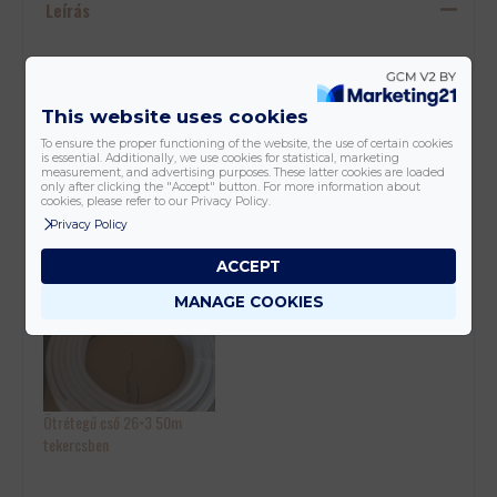
Leírás
50m egész tekercsben rendelhető, nem vágjuk el. Az ár 1m re értendő,
bruttó.
This website uses cookies
To ensure the proper functioning of the website, the use of certain cookies
is essential. Additionally, we use cookies for statistical, marketing
measurement, and advertising purposes. These latter cookies are loaded
only after clicking the "Accept" button. For more information about
cookies, please refer to our Privacy Policy.
Privacy Policy
Easytec 26x3mm-es-
Ötrétegű cső 32×3 50m
ötretegű pe-rt-alu-pe-rt
tekercsben
ACCEPT
(50m)
MANAGE COOKIES
Ötrétegű cső 26×3 50m
tekercsben