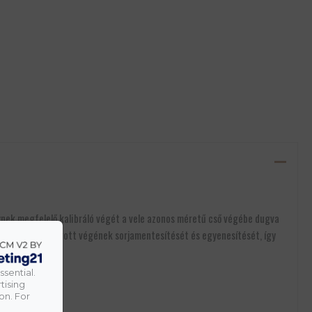
ynek megfelelő kalibráló végét a vele azonos méretű cső végébe dugva
ővítését és a vágott végének sorjamentesítését és egyenesítését, így
ssential.
tising
on. For