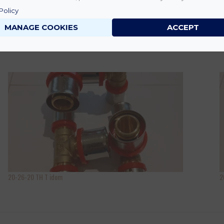
Policy
MANAGE COOKIES
ACCEPT
20-26-20 TH T idom
2