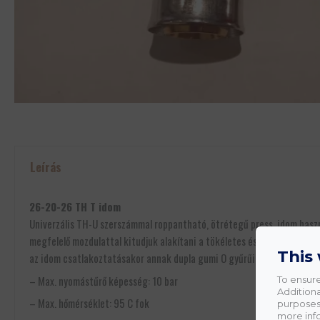
Leírás
26-20-26 TH T idom
Univerzális TH-U szerszámmal roppantható, ötrétegű press idom haszná
megfelelő mozdulattal kitudjuk alakítani a tökéletes és sorjamentes c
This
az idom csatlakoztatásakor annak dupla gumi O gyűrűi nem sérülnek.
– Max. nyomástűrő képesség: 10 bar
To ensure
Additiona
– Max. hőmérséklet: 95 C fok
purposes.
more info