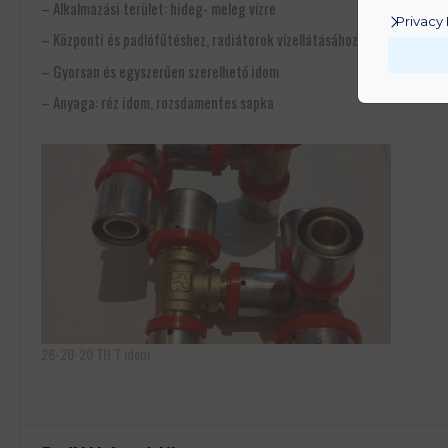
– Alkalmazási terület: hideg- meleg vízre
Privacy 
– Központi és padlófűtéshez, radiátorok vízellátásához
– Gyorsan és egyszerűen szerelhető idom
– Anyaga: réz idom, rozsdamentes sapka
26-20-20 TH T idom