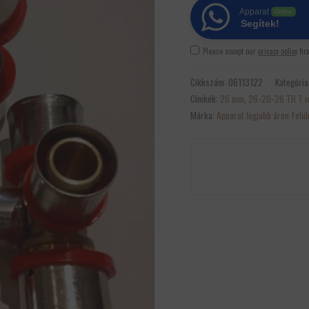
Apparat
Online
Segítek!
Please accept our
privacy policy
fir
Cikkszám:
06113122
Kategória
Címkék:
26 mm
,
26-20-26 TH T 
Márka:
Apparat legjobb áron felü