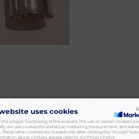
lata előtt az ötrétegű csövek vágott végeit szerszámmal kalibrálni kell mel
satlakozást. A szerszám egyszerre végzi el a cső belső átmérőjének enyhe felb
 website uses cookies
 the proper functioning of the website, the use of certain cookies is e
lly, we use cookies for statistical, marketing measurement, and adver
 These latter cookies are loaded only after clicking the "Accept" butt
rmation about cookies, please refer to our Privacy Policy.