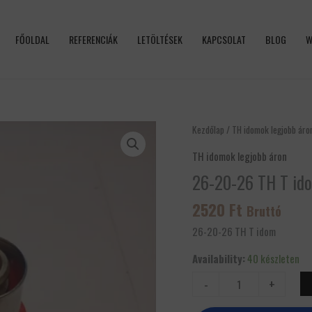
FŐOLDAL
REFERENCIÁK
LETÖLTÉSEK
KAPCSOLAT
BLOG
W
26-
Kezdőlap
/
TH idomok legjobb áro
20-
TH idomok legjobb áron
26
26-20-26 TH T id
TH
T
2520
Ft
Bruttó
idom
mennyiség
26-20-26 TH T idom
Availability:
40 készleten
-
+