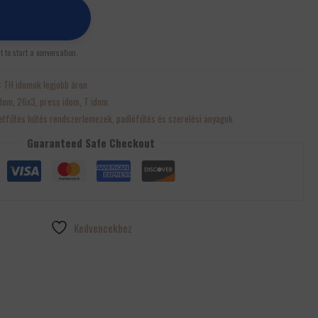
st to start a conversation.
:
TH idomok legjobb áron
idom
,
26x3
,
press idom
,
T idom
letfűtés hűtés rendszerlemezek, padlófűtés és szerelési anyagok
Guaranteed Safe Checkout
Kedvencekhez