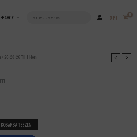
PRODUCTS
SEARCH
EBSHOP
0
Ft
n
/ 26-20-26 TH T idom
om
KOSÁRBA TESZEM