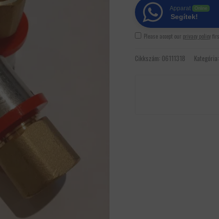
Apparat
Online
Segítek!
Please accept our
privacy policy
fir
Cikkszám:
06111318
Kategória