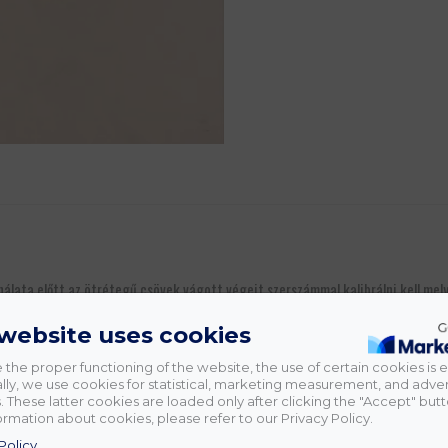
lata előtt az ötrétegű csövek vágott végeit szerszámmal kalibrálni kell mel
satlakozást. A szerszám egyszerre végzi el a cső belső átmérőjének enyhe felb
 website uses cookies
 the proper functioning of the website, the use of certain cookies is e
lly, we use cookies for statistical, marketing measurement, and adver
 These latter cookies are loaded only after clicking the "Accept" butt
rmation about cookies, please refer to our Privacy Policy.
Policy