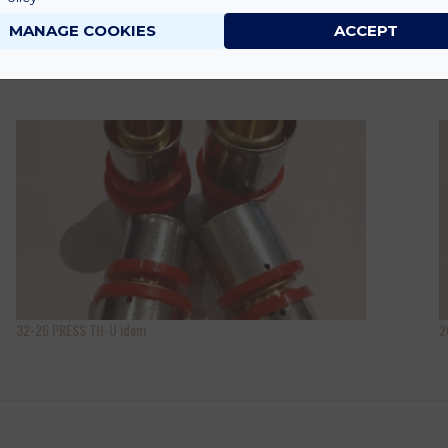
MANAGE COOKIES
ACCEPT
32-26 PRESS TH-U idom
2