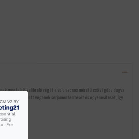
ynek megfelelő kalibráló végét a vele azonos méretű cső végébe dugva
ővítését és a vágott végének sorjamentesítését és egyenesítését, így
ssential.
tising
on. For