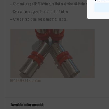
– Központi és padlófűtéshez, radiátorok vízellátásához
– Gyorsan és egyszerűen szerelhető idom
– Anyaga: réz idom, rozsdamentes sapka
16-16 PRESS TH-U idom
További információk