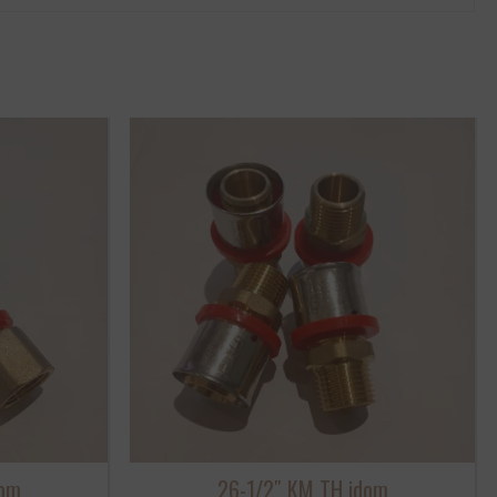
dom
26-1/2″ KM TH idom