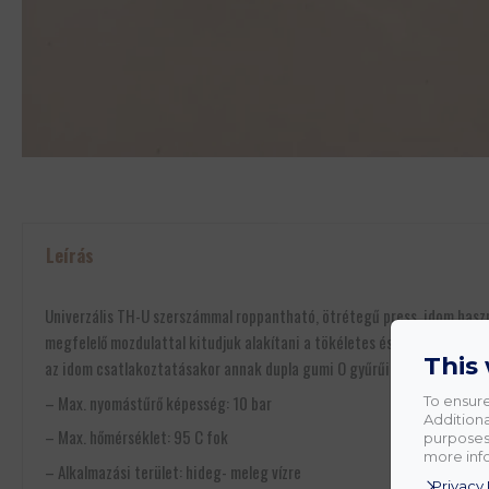
Leírás
Univerzális TH-U szerszámmal roppantható, ötrétegű press idom haszná
megfelelő mozdulattal kitudjuk alakítani a tökéletes és sorjamentes c
This
az idom csatlakoztatásakor annak dupla gumi O gyűrűi nem sérülnek.
– Max. nyomástűrő képesség: 10 bar
To ensure
Additiona
– Max. hőmérséklet: 95 C fok
purposes.
more info
– Alkalmazási terület: hideg- meleg vízre
Privacy 