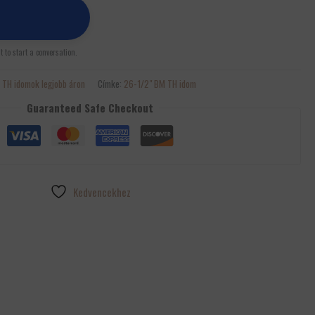
st to start a conversation.
:
TH idomok legjobb áron
Címke:
26-1/2" BM TH idom
Guaranteed Safe Checkout
Kedvencekhez