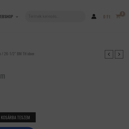
PRODUCTS
SEARCH
EBSHOP
0
Ft
n
/ 26-1/2″ BM TH idom
om
KOSÁRBA TESZEM