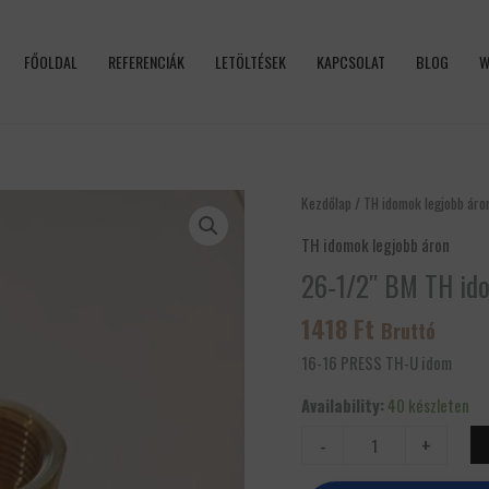
FŐOLDAL
REFERENCIÁK
LETÖLTÉSEK
KAPCSOLAT
BLOG
W
26-
Kezdőlap
/
TH idomok legjobb áro
1/2"
TH idomok legjobb áron
BM
26-1/2″ BM TH id
TH
idom
1418
Ft
Bruttó
mennyiség
16-16 PRESS TH-U idom
Availability:
40 készleten
-
+