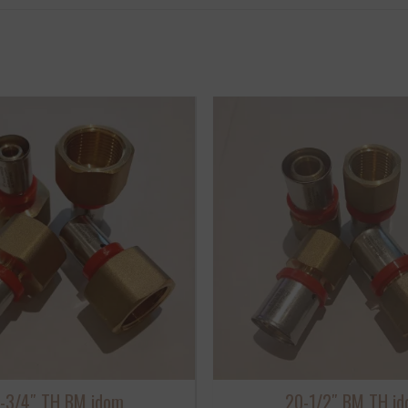
-3/4″ TH BM idom
20-1/2″ BM TH i