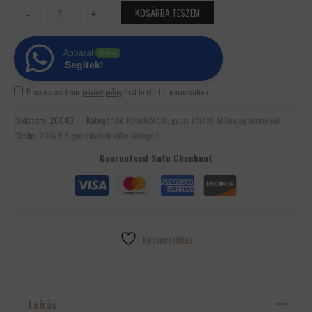
-
+
KOSÁRBA TESZEM
Apparat
Online
Segítek!
Please accept our
privacy policy
first to start a conversation.
Cikkszám:
20048
Kategóriák:
Kábelkötöző, gyors kötöző
,
Műanyag termékek
Címke:
200x4.8 gyorskötöző kábelkötegelő
Guaranteed Safe Checkout
Kedvencekhez
Leírás