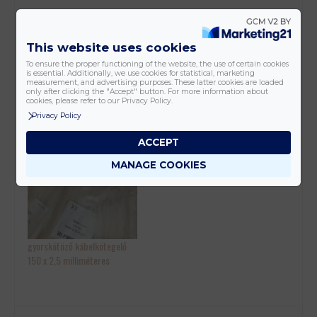
200×4.8 gyorskötöző kábelkötegelő
This website uses cookies
100 db-os kiszerelésben, az ár 100 db-ra értendő.
To ensure the proper functioning of the website, the use of certain cookies
is essential. Additionally, we use cookies for statistical, marketing
measurement, and advertising purposes. These latter cookies are loaded
only after clicking the "Accept" button. For more information about
cookies, please refer to our Privacy Policy.
Privacy Policy
ACCEPT
200×3.6 gyorskötöző
200×2.5 gyors kötöző
kábelkötegelő
kábelkötegelő
MANAGE COOKIES
gyorskötöző kábelkötegelő
150 x 2,5 milliméteres