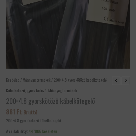
200x4.8
Kezdőlap
/
Műanyag termékek
/ 200×4.8 gyorskötöző kábelkötegelő
gyorskötöző
Kábelkötöző, gyors kötöző
,
Műanyag termékek
kábelkötegelő
200×4.8 gyorskötöző kábelkötegelő
mennyiség
861
Ft
Bruttó
200×4.8 gyorskötöző kábelkötegelő
Availability:
447806 készleten