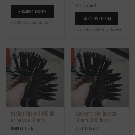
260
Ft
Bruttó
KOSÁRBA TESZEM
KOSÁRBA TESZEM
Kábelkötöző, gyors kötöző
Floortech padlófűtés rendszerek
tacker tüske 1000 db-
tacker tüske hosszú
os hosszú 60mm
60mm 300 db-os
9500
Ft
3000
Ft
Bruttó
Bruttó