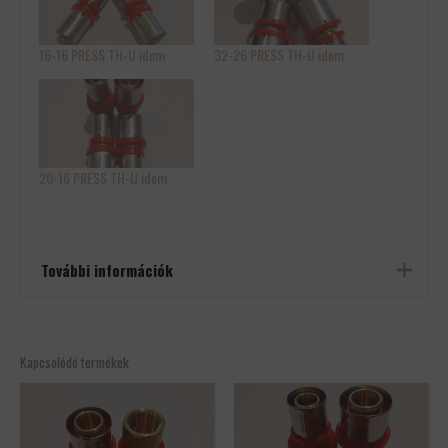
16-16 PRESS TH-U idom
32-26 PRESS TH-U idom
20-16 PRESS TH-U idom
További információk
Tömeg
0,5 kg
Kapcsolódó termékek
Méretek
10 × 10 × 10 cm