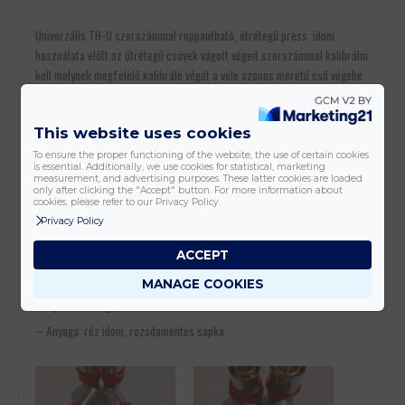
Univerzális TH-U szerszámmal roppantható, ötrétegű press idom
használata előtt az ötrétegű csövek vágott végeit szerszámmal kalibrálni
kell melynek megfelelő kalibráló végét a vele azonos méretű cső végébe
dugva megfelelő mozdulattal kitudjuk alakítani a tökéletes és
sorjamentes csatlakozást. A szerszám egyszerre végzi el a cső belső
This website uses cookies
átmérőjének enyhe felbővítését és a vágott végének sorjamentesítését
és egyenesítését, így az idom csatlakoztatásakor annak dupla gumi O
To ensure the proper functioning of the website, the use of certain cookies
is essential. Additionally, we use cookies for statistical, marketing
gyűrűi nem sérülnek.
measurement, and advertising purposes. These latter cookies are loaded
only after clicking the "Accept" button. For more information about
– Max. nyomástűrő képesség: 10 bar
cookies, please refer to our Privacy Policy.
Privacy Policy
– Max. hőmérséklet: 95 C fok
– Alkalmazási terület: hideg- meleg vízre
ACCEPT
– Központi és padlófűtéshez, radiátorok vízellátásához
MANAGE COOKIES
– Gyorsan és egyszerűen szerelhető idom
– Anyaga: réz idom, rozsdamentes sapka