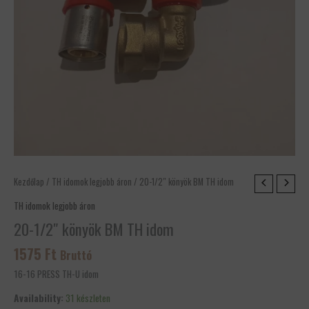
20-
Kezdőlap
/
TH idomok legjobb áron
/ 20-1/2″ könyök BM TH idom
1/2″
TH idomok legjobb áron
könyök
20-1/2″ könyök BM TH idom
BM
TH
1575
Ft
Bruttó
idom
mennyiség
16-16 PRESS TH-U idom
Availability:
31 készleten