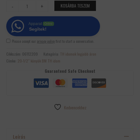
-
+
KOSÁRBA TESZEM
Apparat
Online
Segítek!
Please accept our
privacy policy
first to start a conversation.
Cikkszám:
06112209
Kategória:
TH idomok legjobb áron
Címke:
20-1/2″ könyök BM TH idom
Guaranteed Safe Checkout
Kedvencekhez
Leírás