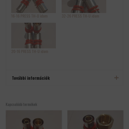
16-16 PRESS TH-U idom
32-26 PRESS TH-U idom
20-16 PRESS TH-U idom
További információk
Tömeg
0,5 kg
Kapcsolódó termékek
Méretek
10 × 10 × 10 cm