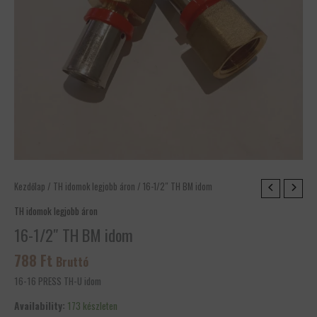
16-
Kezdőlap
/
TH idomok legjobb áron
/ 16-1/2″ TH BM idom
1/2"
TH idomok legjobb áron
TH
16-1/2″ TH BM idom
BM
idom
788
Ft
Bruttó
mennyiség
16-16 PRESS TH-U idom
Availability:
173 készleten