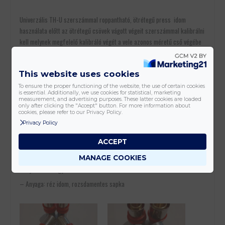
Univerzális TH-U szerszámmal roppantható, ötrétegű press idom
használata előtt az ötrétegű csövek vágott végeit szerszámmal kalibrálni
kell melynek megfelelő kalibráló végét a vele azonos méretű cső végébe
dugva megfelelő mozdulattal kitudjuk alakítani a tökéletes és
sorjamentes csatlakozást. A szerszám egyszerre végzi el a cső belső
This website uses cookies
átmérőjének enyhe felbővítését és a vágott végének sorjamentesítését
és egyenesítését, így az idom csatlakoztatásakor annak dupla gumi O
To ensure the proper functioning of the website, the use of certain cookies
is essential. Additionally, we use cookies for statistical, marketing
gyűrűi nem sérülnek.
measurement, and advertising purposes. These latter cookies are loaded
only after clicking the "Accept" button. For more information about
– Max. nyomástűrő képesség: 10 bar
cookies, please refer to our Privacy Policy.
Privacy Policy
– Max. hőmérséklet: 95 C fok
– Alkalmazási terület: hideg- meleg vízre
ACCEPT
– Központi és padlófűtéshez, radiátorok vízellátásához
MANAGE COOKIES
– Gyorsan és egyszerűen szerelhető idom
– Anyaga: réz idom, rozsdamentes sapka