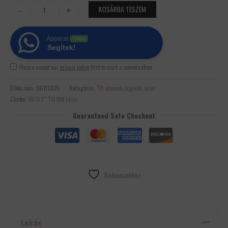
-
+
KOSÁRBA TESZEM
Apparat
Online
Segítek!
Please accept our
privacy policy
first to start a conversation.
Cikkszám:
06111305
Kategória:
TH idomok legjobb áron
Címke:
16-1/2" TH BM idom
Guaranteed Safe Checkout
Kedvencekhez
Leírás