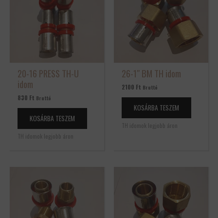
20-16 PRESS TH-U
26-1″ BM TH idom
idom
2100
Ft
Bruttó
830
Ft
Bruttó
KOSÁRBA TESZEM
KOSÁRBA TESZEM
TH idomok legjobb áron
TH idomok legjobb áron